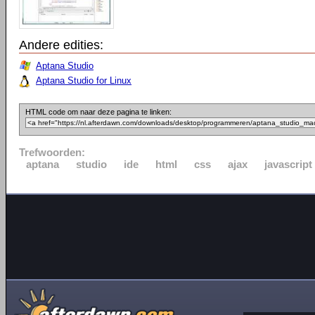
Andere edities:
Aptana Studio
Aptana Studio for Linux
HTML code om naar deze pagina te linken:
Trefwoorden:
aptana
studio
ide
html
css
ajax
javascript