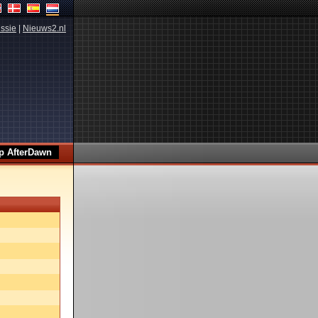
ssie
|
Nieuws2.nl