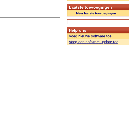
Laatste toevoegingen
Meer laatste toevoegingen
Help ons
Voeg nieuwe software toe
Voeg een software update toe