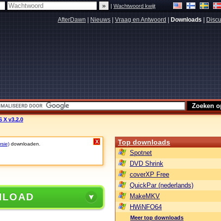
|
Wachtwoord kwijt
AfterDawn
|
Nieuws
|
Vraag en Antwoord
|
Downloads
|
Discu
 X v3.2.0
Top downloads
X
rsie)
downloaden.
Spotnet
DVD Shrink
coverXP Free
QuickPar (nederlands)
NLOAD
MakeMKV
HWiNFO64
Meer top downloads