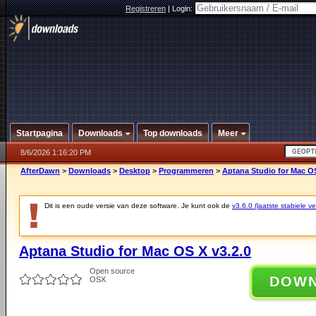
Registreren
|
Login:
Startpagina
Downloads
Top downloads
Meer
8/6/2026 1:16:20 PM
AfterDawn
>
Downloads
>
Desktop
>
Programmeren
>
Aptana Studio for Mac OS
Dit is een oude versie van deze software. Je kunt ook de
v3.6.0 (laatste stabiele ve
Aptana Studio for Mac OS X v3.2.0
Open source
DOW
OSX