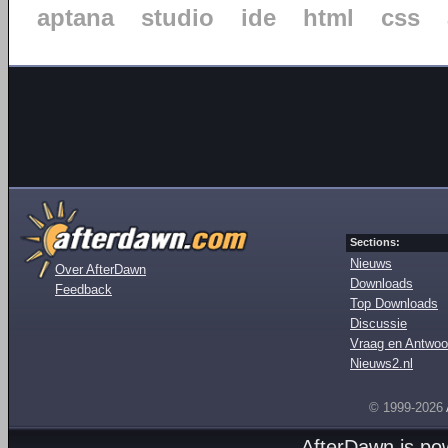
aptana
studio
ide
html
css
Sections:
Nieuws
Over AfterDawn
Downloads
Feedback
Top Downloads
Discussie
Vraag en Antwoo
Nieuws2.nl
© 1999-2026
AfterDawn is p