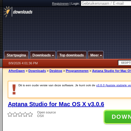
Registreren
|
Login:
Startpagina
Downloads
Top downloads
Meer
8/9/2026 4:01:36 PM
AfterDawn
>
Downloads
>
Desktop
>
Programmeren
>
Aptana Studio for Mac OS
Dit is een oude versie van deze software. Je kunt ook de
v3.6.0 (laatste stabiele ve
Aptana Studio for Mac OS X v3.0.6
Open source
DOW
OSX