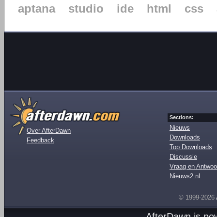
aptana
studio
ide
html
css
Sections:
Nieuws
Over AfterDawn
Downloads
Feedback
Top Downloads
Discussie
Vraag en Antwoo
Nieuws2.nl
© 1999-2026
AfterDawn is p