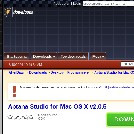
Registreren
|
Login:
Startpagina
Downloads
Top downloads
Meer
8/10/2026 10:49:34 AM
AfterDawn
>
Downloads
>
Desktop
>
Programmeren
>
Aptana Studio for Mac OS
Dit is een oude versie van deze software. Je kunt ook de
v3.6.0 (laatste stabiele ve
Aptana Studio for Mac OS X v2.0.5
Open source
DOW
OSX