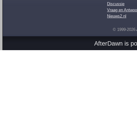
Discussie
Vraag en Antwoo
Nieuws2.nl
© 1999-2026
AfterDawn is p