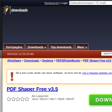
Registreren
|
Login:
Startpagina
Downloads
Top downloads
Meer
8/8/2026 12:28:28 AM
AfterDawn
>
Downloads
>
Desktop
>
PDF/EPub/eBooks
>
PDF Shaper Free v3.5
Dit is een oude versie van deze software. Je kunt ook de
v10.2 (laatste stabiele ver
PDF Shaper Free v3.5
Ad-supported
DOW
Vista / Win10 / Win7 / Win8 / WinXP