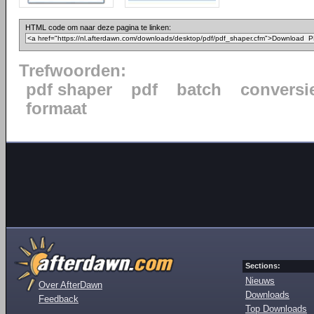
HTML code om naar deze pagina te linken:
Trefwoorden:
pdf shaper
pdf
batch
conversi
formaat
Sections:
Nieuws
Over AfterDawn
Downloads
Feedback
Top Downloads