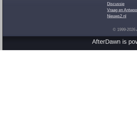
Discussie
Vraag en Antwoo
Nieuws2.nl
© 1999-2026
AfterDawn is p