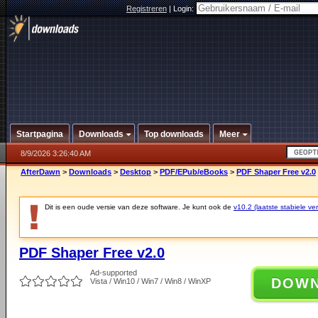
Registreren
|
Login:
Startpagina
Downloads
Top downloads
Meer
8/9/2026 3:26:40 AM
AfterDawn
>
Downloads
>
Desktop
>
PDF/EPub/eBooks
>
PDF Shaper Free v2.0
Dit is een oude versie van deze software. Je kunt ook de
v10.2 (laatste stabiele ver
PDF Shaper Free v2.0
Ad-supported
DOW
Vista / Win10 / Win7 / Win8 / WinXP