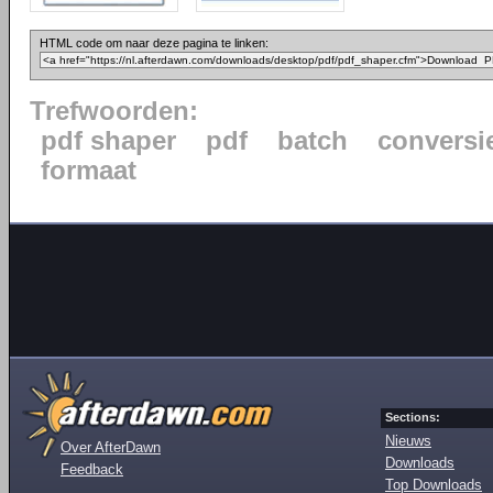
HTML code om naar deze pagina te linken:
Trefwoorden:
pdf shaper
pdf
batch
conversi
formaat
Sections:
Nieuws
Over AfterDawn
Downloads
Feedback
Top Downloads