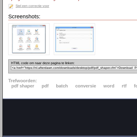
Stel een correctie voor
Screenshots:
HTML code om naar deze pagina te linken:
Trefwoorden:
pdf shaper
pdf
batch
conversie
word
rtf
f