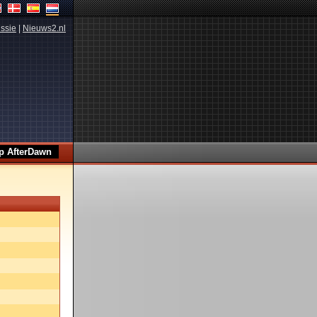
ssie
|
Nieuws2.nl