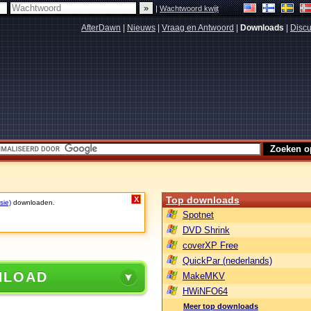
|
Wachtwoord kwijt
AfterDawn
|
Nieuws
|
Vraag en Antwoord
|
Downloads
|
Discu
Top downloads
X
sie)
downloaden.
Spotnet
DVD Shrink
coverXP Free
QuickPar (nederlands)
NLOAD
MakeMKV
HWiNFO64
Meer top downloads