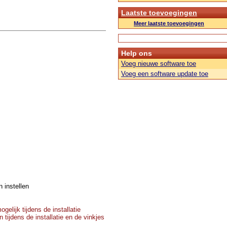
Laatste toevoegingen
Meer laatste toevoegingen
Help ons
Voeg nieuwe software toe
Voeg een software update toe
 instellen
elijk tijdens de installatie
 tijdens de installatie en de vinkjes