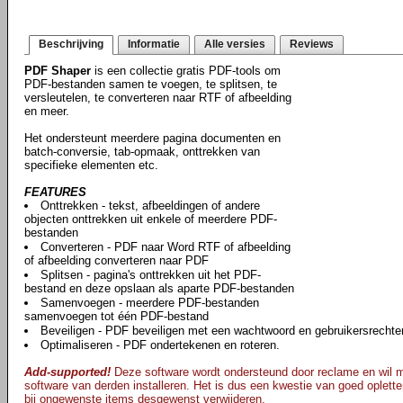
Beschrijving
Informatie
Alle versies
Reviews
PDF Shaper
is een collectie gratis PDF-tools om
PDF-bestanden samen te voegen, te splitsen, te
versleutelen, te converteren naar RTF of afbeelding
en meer.
Het ondersteunt meerdere pagina documenten en
batch-conversie, tab-opmaak, onttrekken van
specifieke elementen etc.
FEATURES
Onttrekken - tekst, afbeeldingen of andere
objecten onttrekken uit enkele of meerdere PDF-
bestanden
Converteren - PDF naar Word RTF of afbeelding
of afbeelding converteren naar PDF
Splitsen - pagina's onttrekken uit het PDF-
bestand en deze opslaan als aparte PDF-bestanden
Samenvoegen - meerdere PDF-bestanden
samenvoegen tot één PDF-bestand
Beveiligen - PDF beveiligen met een wachtwoord en gebruikersrechten
Optimaliseren - PDF ondertekenen en roteren.
Add-supported!
Deze software wordt ondersteund door reclame en wil mog
software van derden installeren. Het is dus een kwestie van goed opletten
bij ongewenste items desgewenst verwijderen.