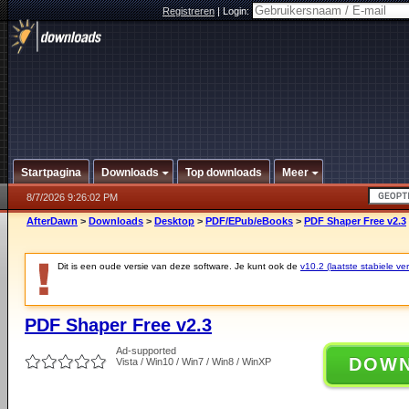
Registreren
|
Login:
Startpagina
Downloads
Top downloads
Meer
8/7/2026 9:26:02 PM
AfterDawn
>
Downloads
>
Desktop
>
PDF/EPub/eBooks
>
PDF Shaper Free v2.3
Dit is een oude versie van deze software. Je kunt ook de
v10.2 (laatste stabiele ver
PDF Shaper Free v2.3
Ad-supported
DOW
Vista / Win10 / Win7 / Win8 / WinXP