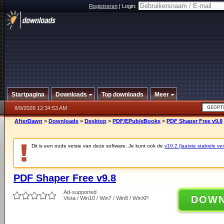
Registreren
|
Login:
Startpagina
Downloads
Top downloads
Meer
8/9/2026 12:34:53 AM
AfterDawn
>
Downloads
>
Desktop
>
PDF/EPub/eBooks
>
PDF Shaper Free v9.8
Dit is een oude versie van deze software. Je kunt ook de
v10.2 (laatste stabiele ver
PDF Shaper Free v9.8
Ad-supported
DOW
Vista / Win10 / Win7 / Win8 / WinXP