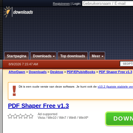
Registreren
|
Login:
Startpagina
Downloads
Top downloads
Meer
8/9/2026 7:15:47 AM
AfterDawn
>
Downloads
>
Desktop
>
PDF/EPub/eBooks
>
PDF Shaper Free v1.3
Dit is een oude versie van deze software. Je kunt ook de
v10.2 (laatste stabiele ver
PDF Shaper Free v1.3
Ad-supported
DOW
Vista / Win10 / Win7 / Win8 / WinXP