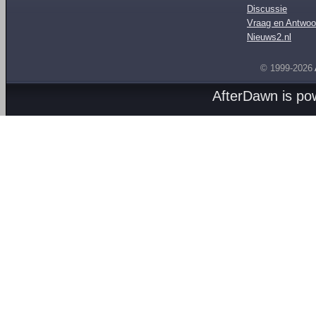
Discussie
Vraag en Antwoo
Nieuws2.nl
© 1999-2026
AfterDawn is p