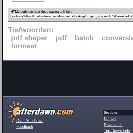
HTML code om naar deze pagina te linken:
Trefwoorden:
pdf shaper
pdf
batch
conversi
formaat
Sections:
Nieuws
Over AfterDawn
Downloads
Feedback
Top Downloads