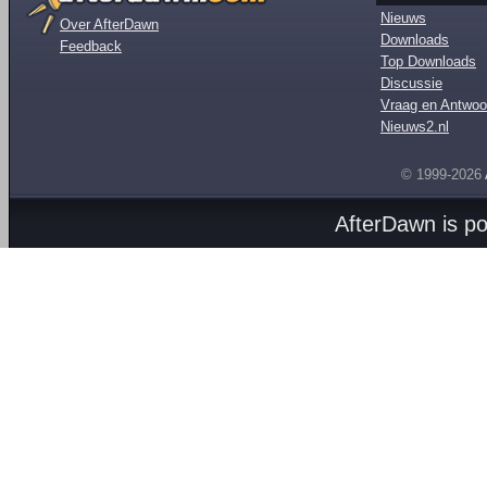
Nieuws
Over AfterDawn
Downloads
Feedback
Top Downloads
Discussie
Vraag en Antwoo
Nieuws2.nl
© 1999-2026
AfterDawn is p