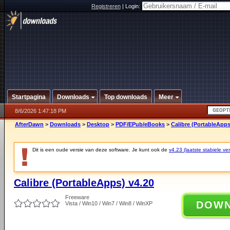
Registreren
|
Login:
Startpagina
Downloads
Top downloads
Meer
8/6/2026 1:47:18 PM
AfterDawn
>
Downloads
>
Desktop
>
PDF/EPub/eBooks
>
Calibre (PortableApps
Dit is een oude versie van deze software. Je kunt ook de
v4.23 (laatste stabiele ver
Calibre (PortableApps) v4.20
Freeware
DOW
Vista / Win10 / Win7 / Win8 / WinXP