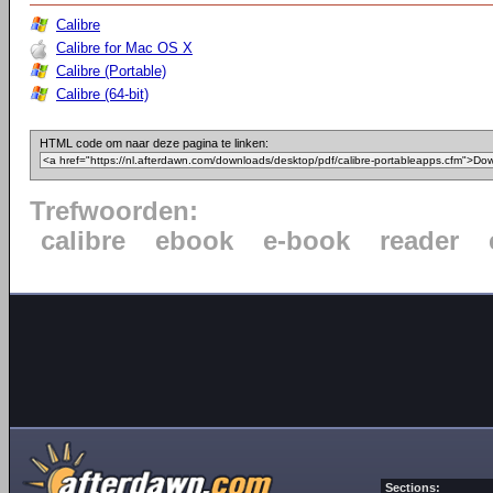
Calibre
Calibre for Mac OS X
Calibre (Portable)
Calibre (64-bit)
HTML code om naar deze pagina te linken:
Trefwoorden:
calibre
ebook
e-book
reader
Sections: