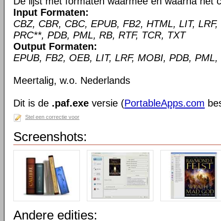
De lijst met formaten waarmee en waarna het c
Input Formaten:
CBZ, CBR, CBC, EPUB, FB2, HTML, LIT, LRF,
PRC**, PDB, PML, RB, RTF, TCR, TXT
Output Formaten:
EPUB, FB2, OEB, LIT, LRF, MOBI, PDB, PML,
Meertalig, w.o. Nederlands
Dit is de
.paf.exe
versie (
PortableApps.com
bes
Stel een correctie voor
Screenshots:
Andere edities: