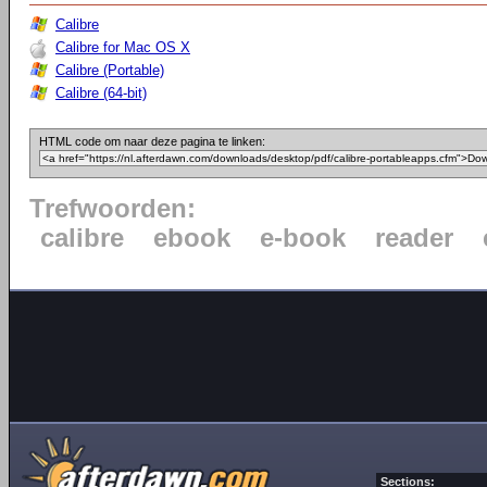
Calibre
Calibre for Mac OS X
Calibre (Portable)
Calibre (64-bit)
HTML code om naar deze pagina te linken:
Trefwoorden:
calibre
ebook
e-book
reader
Sections: