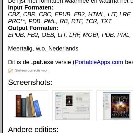
De lijst met formaten waarmee en waarna het c
Input Formaten:
CBZ, CBR, CBC, EPUB, FB2, HTML, LIT, LRF,
PRC**, PDB, PML, RB, RTF, TCR, TXT
Output Formaten:
EPUB, FB2, OEB, LIT, LRF, MOBI, PDB, PML,
Meertalig, w.o. Nederlands
Dit is de
.paf.exe
versie (
PortableApps.com
bes
Stel een correctie voor
Screenshots:
Andere edities: