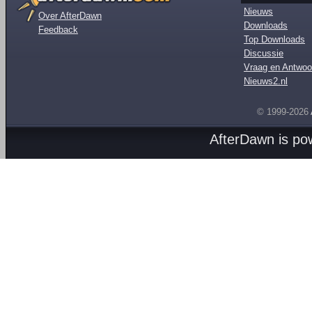
Nieuws
Over AfterDawn
Downloads
Feedback
Top Downloads
Discussie
Vraag en Antwoo
Nieuws2.nl
© 1999-2026
AfterDawn is p