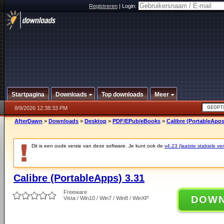
Registreren
|
Login:
Startpagina
Downloads
Top downloads
Meer
8/9/2026 12:38:33 PM
AfterDawn
>
Downloads
>
Desktop
>
PDF/EPub/eBooks
>
Calibre (PortableApps
Dit is een oude versie van deze software. Je kunt ook de
v4.23 (laatste stabiele ver
Calibre (PortableApps) 3.31
Freeware
DOW
Vista / Win10 / Win7 / Win8 / WinXP