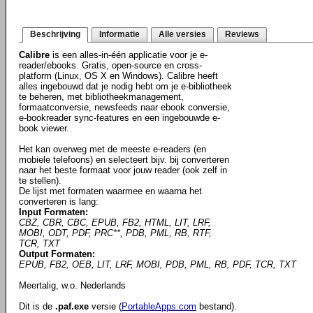
Beschrijving
Informatie
Alle versies
Reviews
Calibre
is een alles-in-één applicatie voor je e-
reader/ebooks. Gratis, open-source en cross-
platform (Linux, OS X en Windows). Calibre heeft
alles ingebouwd dat je nodig hebt om je e-bibliotheek
te beheren, met bibliotheekmanagement,
formaatconversie, newsfeeds naar ebook conversie,
e-bookreader sync-features en een ingebouwde e-
book viewer.
Het kan overweg met de meeste e-readers (en
mobiele telefoons) en selecteert bijv. bij converteren
naar het beste formaat voor jouw reader (ook zelf in
te stellen).
De lijst met formaten waarmee en waarna het
converteren is lang:
Input Formaten:
CBZ, CBR, CBC, EPUB, FB2, HTML, LIT, LRF,
MOBI, ODT, PDF, PRC**, PDB, PML, RB, RTF,
TCR, TXT
Output Formaten:
EPUB, FB2, OEB, LIT, LRF, MOBI, PDB, PML, RB, PDF, TCR, TXT
Meertalig, w.o. Nederlands
Dit is de
.paf.exe
versie (
PortableApps.com
bestand).