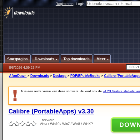
Registreren
|
Login:
Startpagina
Downloads
Top downloads
Meer
8/8/2026 4:09:23 PM
AfterDawn
>
Downloads
>
Desktop
>
PDF/EPub/eBooks
>
Calibre (PortableApps
Dit is een oude versie van deze software. Je kunt ook de
v4.23 (laatste stabiele ver
Calibre (PortableApps) v3.30
Freeware
DOW
Vista / Win10 / Win7 / Win8 / WinXP