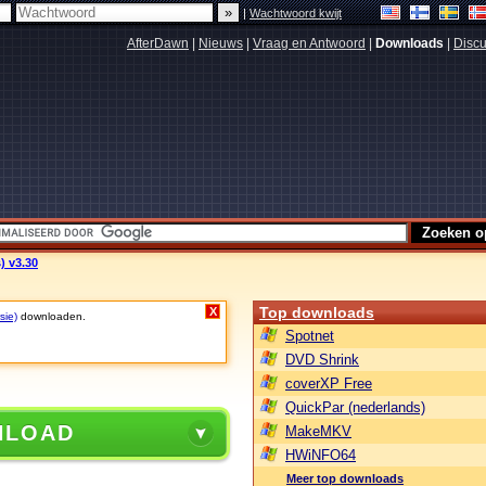
|
Wachtwoord kwijt
AfterDawn
|
Nieuws
|
Vraag en Antwoord
|
Downloads
|
Discu
) v3.30
Top downloads
X
sie)
downloaden.
Spotnet
DVD Shrink
coverXP Free
QuickPar (nederlands)
NLOAD
MakeMKV
HWiNFO64
Meer top downloads