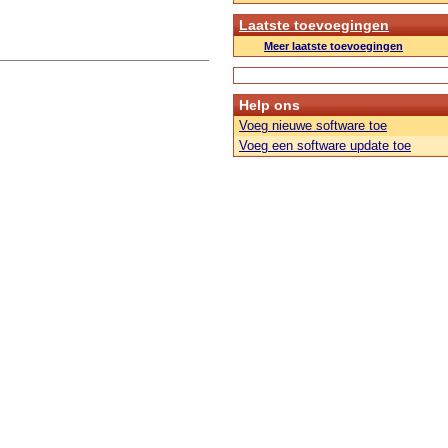
Laatste toevoegingen
Meer laatste toevoegingen
Help ons
Voeg nieuwe software toe
Voeg een software update toe