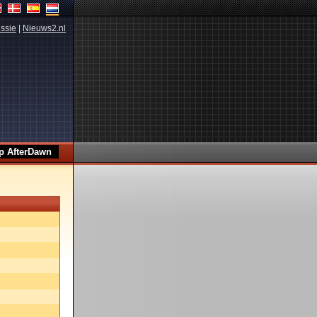
ssie
|
Nieuws2.nl