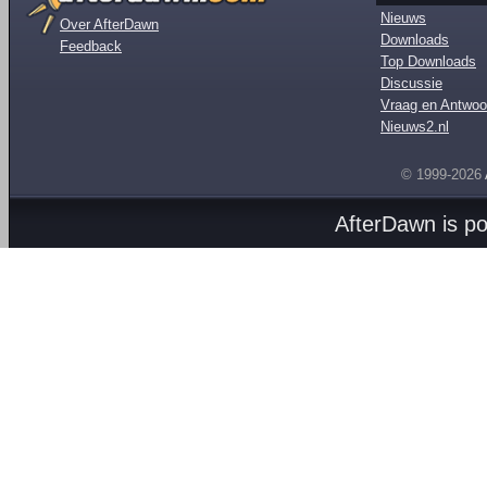
Nieuws
Over AfterDawn
Downloads
Feedback
Top Downloads
Discussie
Vraag en Antwoo
Nieuws2.nl
© 1999-2026
AfterDawn is p