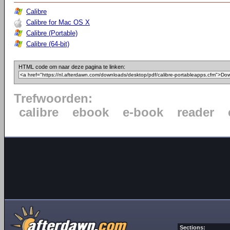
Calibre
Calibre for Mac OS X
Calibre (Portable)
Calibre (64-bit)
HTML code om naar deze pagina te linken:
Trefwoorden:
calibre
ebook
e-book
reader
Sections: