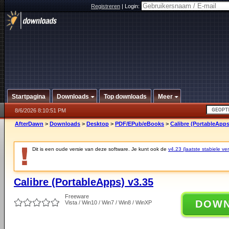
Registreren
|
Login:
Startpagina
Downloads
Top downloads
Meer
8/6/2026 8:10:51 PM
AfterDawn
>
Downloads
>
Desktop
>
PDF/EPub/eBooks
>
Calibre (PortableApps
Dit is een oude versie van deze software. Je kunt ook de
v4.23 (laatste stabiele ver
Calibre (PortableApps) v3.35
Freeware
DOW
Vista / Win10 / Win7 / Win8 / WinXP