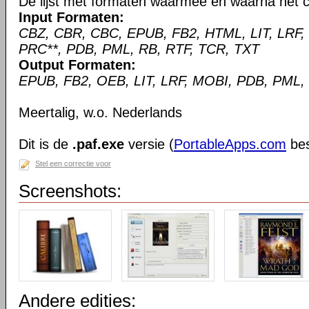
De lijst met formaten waarmee en waarna het c
Input Formaten:
CBZ, CBR, CBC, EPUB, FB2, HTML, LIT, LRF,
PRC**, PDB, PML, RB, RTF, TCR, TXT
Output Formaten:
EPUB, FB2, OEB, LIT, LRF, MOBI, PDB, PML,
Meertalig, w.o. Nederlands
Dit is de
.paf.exe
versie (
PortableApps.com
bes
Stel een correctie voor
Screenshots:
Andere edities: