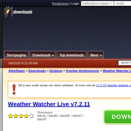
Registreren
|
Login:
Startpagina
Downloads
Top downloads
Meer
8/8/2026 8:31:59 AM
AfterDawn
>
Downloads
>
Desktop
>
Overige desktoptools
>
Weather Watcher L
Dit is een oude versie van deze software. Je kunt ook de
v7.2.15 (laatste stabiele v
Weather Watcher Live v7.2.11
Shareware
DOW
Win2k / Win98 / WinME / WinNT /
WinXP