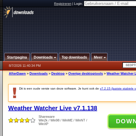
Registreren
|
Login:
Startpagina
Downloads
Top downloads
Meer
8/7/2026 11:40:34 PM
AfterDawn
>
Downloads
>
Desktop
>
Overige desktoptools
>
Weather Watcher L
Dit is een oude versie van deze software. Je kunt ook de
v7.2.15 (laatste stabiele v
Weather Watcher Live v7.1.138
Shareware
DOW
Win2k / Win98 / WinME / WinNT /
WinXP