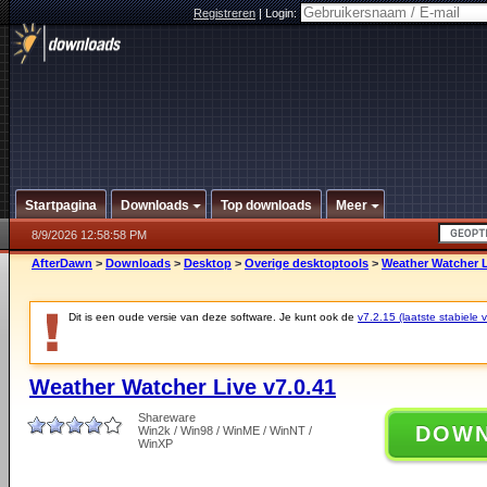
Registreren
|
Login:
Startpagina
Downloads
Top downloads
Meer
8/9/2026 12:58:58 PM
AfterDawn
>
Downloads
>
Desktop
>
Overige desktoptools
>
Weather Watcher L
Dit is een oude versie van deze software. Je kunt ook de
v7.2.15 (laatste stabiele v
Weather Watcher Live v7.0.41
Shareware
DOW
Win2k / Win98 / WinME / WinNT /
WinXP