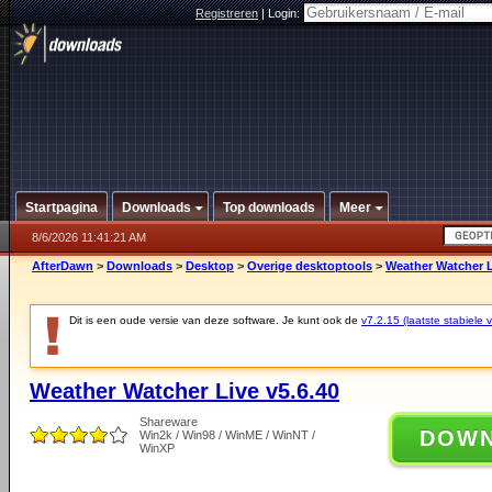
Registreren
|
Login:
Startpagina
Downloads
Top downloads
Meer
8/6/2026 11:41:21 AM
AfterDawn
>
Downloads
>
Desktop
>
Overige desktoptools
>
Weather Watcher L
Dit is een oude versie van deze software. Je kunt ook de
v7.2.15 (laatste stabiele v
Weather Watcher Live v5.6.40
Shareware
DOW
Win2k / Win98 / WinME / WinNT /
WinXP