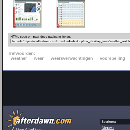
HTML code om naar deze pagina te linken:
Trefwoorden:
weather
weer
weersverwachtingen
voorspelling
Sections:
Nieuws
Over AfterDawn