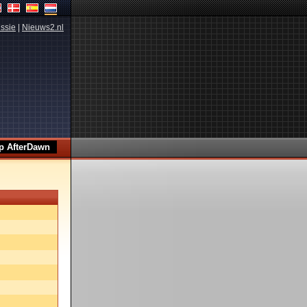
ssie
|
Nieuws2.nl