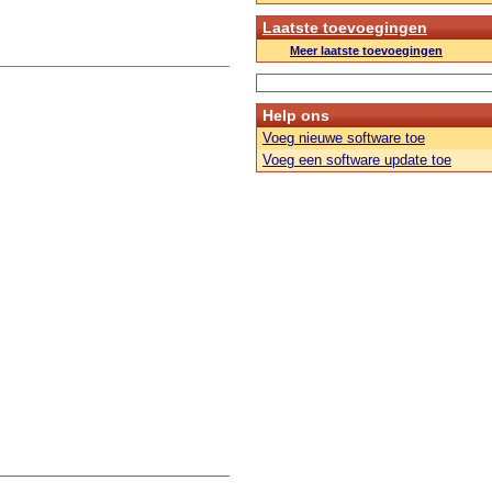
Laatste toevoegingen
Meer laatste toevoegingen
Help ons
Voeg nieuwe software toe
Voeg een software update toe