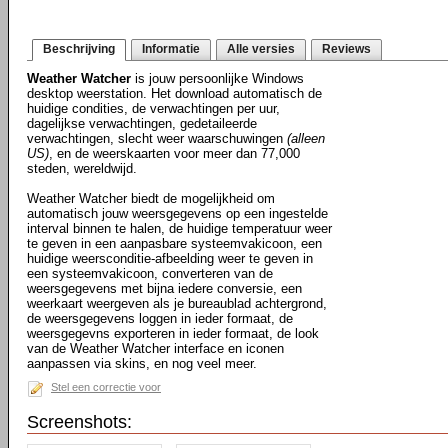
Beschrijving
Informatie
Alle versies
Reviews
Weather Watcher
is jouw persoonlijke Windows
desktop weerstation. Het download automatisch de
huidige condities, de verwachtingen per uur,
dagelijkse verwachtingen, gedetaileerde
verwachtingen, slecht weer waarschuwingen
(alleen
US)
, en de weerskaarten voor meer dan 77,000
steden, wereldwijd.
Weather Watcher biedt de mogelijkheid om
automatisch jouw weersgegevens op een ingestelde
interval binnen te halen, de huidige temperatuur weer
te geven in een aanpasbare systeemvakicoon, een
huidige weersconditie-afbeelding weer te geven in
een systeemvakicoon, converteren van de
weersgegevens met bijna iedere conversie, een
weerkaart weergeven als je bureaublad achtergrond,
de weersgegevens loggen in ieder formaat, de
weersgegevns exporteren in ieder formaat, de look
van de Weather Watcher interface en iconen
aanpassen via skins, en nog veel meer.
Stel een correctie voor
Screenshots: