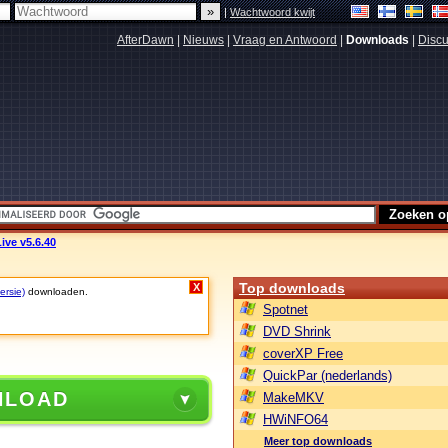
|
Wachtwoord kwijt
AfterDawn
|
Nieuws
|
Vraag en Antwoord
|
Downloads
|
Discu
ive v5.6.40
Top downloads
X
ersie)
downloaden.
Spotnet
DVD Shrink
coverXP Free
QuickPar (nederlands)
NLOAD
MakeMKV
HWiNFO64
Meer top downloads