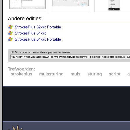
Andere edities:
StrokesPlus 32-bit Portable
StrokesPlus 64-bit
StrokesPlus 64-bit Portable
HTML code om naar deze pagina te linken:
Trefwoorden:
strokeplus
muissturing
muis
sturing
script
a