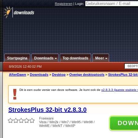
Registreren
|
Login:
Startpagina
Downloads
Top downloads
Meer
8/9/2026 12:40:02 PM
AfterDawn
>
Downloads
>
Desktop
>
Overige desktoptools
>
StrokesPlus 32-bit
Dit is een oude versie van deze software. Je kunt ook de
v2.8.3.3 (laatste stabiele 
StrokesPlus 32-bit v2.8.3.0
Freeware
DOW
Vista / Win2k / Win7 / Win95 / Win98 /
WinME / WinNT / WinXP