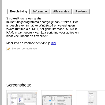
Beschrijving
Informatie
Alle versies
Reviews
StrokesPlus
is een gratis
muissturingsprogramma,soortgelijk aan StrokeIt. Het
is geschreven in native Win32/x64 en vereist geen
zware runtime als .NET, het gebruikt maar 250-500k
RAM, maakt gebruik van Lua scripting voor acties en
biedt veel kracht en flexibiliteit.
Meer info en voorbeelden vind je
hier
.
Stel een correctie voor
Screenshots: