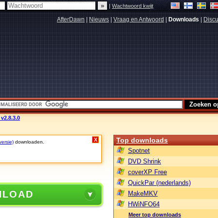
|
Wachtwoord kwijt
AfterDawn
|
Nieuws
|
Vraag en Antwoord
|
Downloads
|
Discu
 v2.8.3.0
Top downloads
X
versie)
downloaden.
Spotnet
DVD Shrink
coverXP Free
QuickPar (nederlands)
NLOAD
MakeMKV
HWiNFO64
Meer top downloads