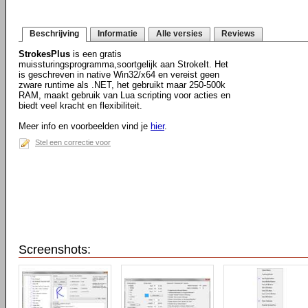
Beschrijving
Informatie
Alle versies
Reviews
StrokesPlus
is een gratis
muissturingsprogramma,soortgelijk aan StrokeIt. Het
is geschreven in native Win32/x64 en vereist geen
zware runtime als .NET, het gebruikt maar 250-500k
RAM, maakt gebruik van Lua scripting voor acties en
biedt veel kracht en flexibiliteit.
Meer info en voorbeelden vind je
hier
.
Stel een correctie voor
Screenshots: