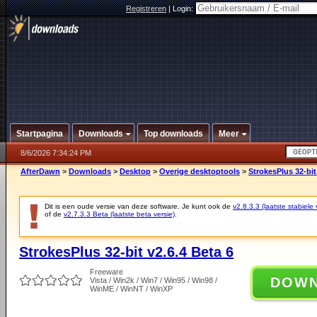
Registreren
|
Login:
Startpagina
Downloads
Top downloads
Meer
8/6/2026 7:34:24 PM
AfterDawn
>
Downloads
>
Desktop
>
Overige desktoptools
>
StrokesPlus 32-bit
Dit is een oude versie van deze software. Je kunt ook de
v2.8.3.3 (laatste stabiele 
of de
v2.7.3.3 Beta (laatste beta versie)
.
StrokesPlus 32-bit v2.6.4 Beta 6
Freeware
DOW
Vista / Win2k / Win7 / Win95 / Win98 /
WinME / WinNT / WinXP