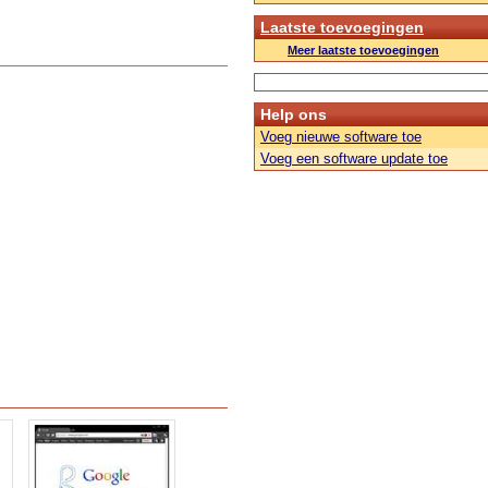
Laatste toevoegingen
Meer laatste toevoegingen
Help ons
Voeg nieuwe software toe
Voeg een software update toe