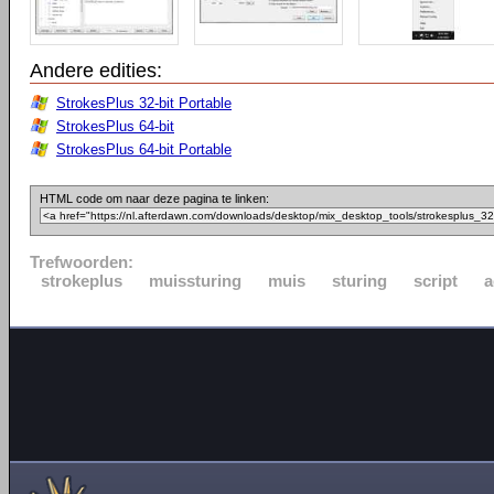
Andere edities:
StrokesPlus 32-bit Portable
StrokesPlus 64-bit
StrokesPlus 64-bit Portable
HTML code om naar deze pagina te linken:
Trefwoorden:
strokeplus
muissturing
muis
sturing
script
a