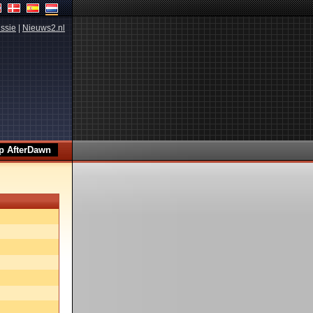
ssie
|
Nieuws2.nl