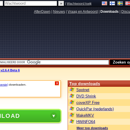
|
Wachtwoord kwijt
AfterDawn
|
Nieuws
|
Vraag en Antwoord
|
Downloads
|
Discu
 v2.6.4 Beta 6
Top downloads
X
versie)
downloaden.
Spotnet
DVD Shrink
coverXP Free
QuickPar (nederlands)
NLOAD
MakeMKV
HWiNFO64
Meer top downloads