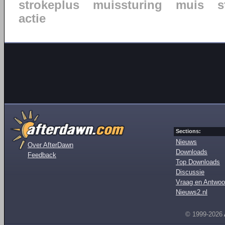
strokeplus
muissturing
muis
s
actie
Sections:
Nieuws
Over AfterDawn
Downloads
Feedback
Top Downloads
Discussie
Vraag en Antwoo
Nieuws2.nl
© 1999-2026