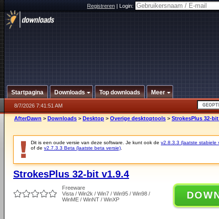
Registreren
|
Login:
Startpagina
Downloads
Top downloads
Meer
8/7/2026 7:41:51 AM
AfterDawn
>
Downloads
>
Desktop
>
Overige desktoptools
>
StrokesPlus 32-bit
Dit is een oude versie van deze software. Je kunt ook de
v2.8.3.3 (laatste stabiele 
of de
v2.7.3.3 Beta (laatste beta versie)
.
StrokesPlus 32-bit v1.9.4
Freeware
DOW
Vista / Win2k / Win7 / Win95 / Win98 /
WinME / WinNT / WinXP