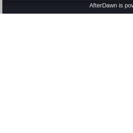
AfterDawn is p