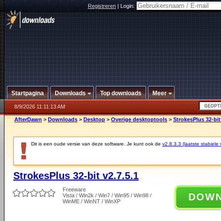
Registreren
|
Login:
Startpagina
Downloads
Top downloads
Meer
8/9/2026 11:11:13 AM
AfterDawn
>
Downloads
>
Desktop
>
Overige desktoptools
>
StrokesPlus 32-bit
Dit is een oude versie van deze software. Je kunt ook de
v2.8.3.3 (laatste stabiele 
StrokesPlus 32-bit v2.7.5.1
Freeware
DOW
Vista / Win2k / Win7 / Win95 / Win98 /
WinME / WinNT / WinXP