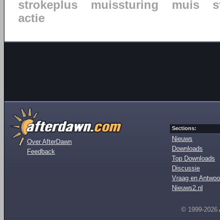
strokeplus
muissturing
muis
s
actie
Sections:
Nieuws
Over AfterDawn
Downloads
Feedback
Top Downloads
Discussie
Vraag en Antwoo
Nieuws2.nl
© 1999-2026