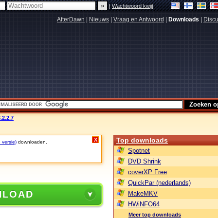
|
Wachtwoord kwijt
AfterDawn
|
Nieuws
|
Vraag en Antwoord
|
Downloads
|
Discu
.2.2.7
Top downloads
X
 versie)
downloaden.
Spotnet
DVD Shrink
coverXP Free
QuickPar (nederlands)
NLOAD
MakeMKV
HWiNFO64
Meer top downloads