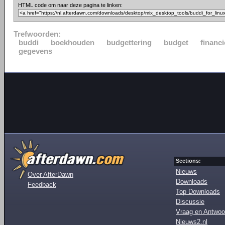
HTML code om naar deze pagina te linken:
Trefwoorden:
buddi
boekhouden
budgettering
budget
financi
gegevens
Sections:
Nieuws
Over AfterDawn
Downloads
Feedback
Top Downloads
Discussie
Vraag en Antwoo
Nieuws2.nl