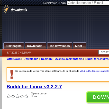
Registreren
|
Login:
Startpagina
Downloads
Top downloads
Meer
8/7/2026 7:42:35 AM
AfterDawn
>
Downloads
>
Desktop
>
Overige desktoptools
>
Buddi for Linux v3
Dit is een oude versie van deze software. Je kunt ook de
v3.4.0.15 (laatste stabiele
Buddi for Linux v3.2.2.7
Open source
DOW
Linux