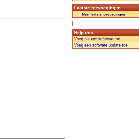
Laatste toevoegingen
Meer laatste toevoegingen
Help ons
Voeg nieuwe software toe
Voeg een software update toe