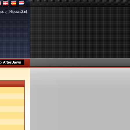
ssie
|
Nieuws2.nl