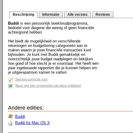
Beschrijving
Informatie
Alle versies
Reviews
Buddi
is een persoonlijk boekhoudprogramma,
bedoeld voor diegene die weinig of geen financiële
achtergrond hebben.
Het biedt de mogelijkheid on verschillende
rekeningen en budgettering categorieën aan te
maken waarin je jouw financiële transacties kunt
bijhouden. Je kunt met Buddi gemakkelijk en
overzichtelijk jouw budget raadplegen en bekijken
hoe goed of hoe slecht je er voorstaat. Het heeft een
paar ingebouwde rapporten die je kunnen helpen om
je uitgavepatroon samen te vatten.
Stel een correctie voor
Stuur ons een screenshot van deze software!
Andere edities:
Buddi
Buddi for Mac OS X