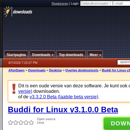
Registreren
|
Login:
Startpagina
Downloads
Top downloads
Meer
8/7/2026 7:10:27 PM
AfterDawn
>
Downloads
>
Desktop
>
Overige desktoptools
>
Buddi for Linux v3
Dit is een oude versie van deze software. Je kunt ook
versie)
downloaden.
of de
v3.3.2.0 Beta (laatste beta versie)
.
Buddi for Linux v3.1.0.0 Beta
Open source
DOW
Linux