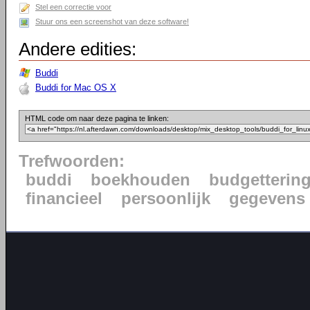
Stel een correctie voor
Stuur ons een screenshot van deze software!
Andere edities:
Buddi
Buddi for Mac OS X
HTML code om naar deze pagina te linken:
Trefwoorden:
buddi
boekhouden
budgetterin
financieel
persoonlijk
gegevens