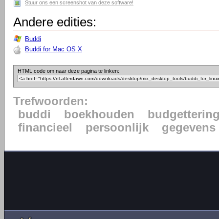
Stuur ons een screenshot van deze software!
Andere edities:
Buddi
Buddi for Mac OS X
HTML code om naar deze pagina te linken:
Trefwoorden:
buddi
boekhouden
budgetterin
financieel
persoonlijk
gegevens