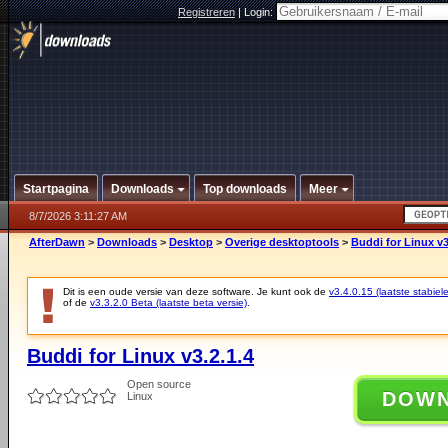
Registreren
|
Login:
Startpagina
Downloads
Top downloads
Meer
8/7/2026 3:11:27 AM
AfterDawn
>
Downloads
>
Desktop
>
Overige desktoptools
>
Buddi for Linux v3
Dit is een oude versie van deze software. Je kunt ook de
v3.4.0.15 (laatste stabiele
of de
v3.3.2.0 Beta (laatste beta versie)
.
Buddi for Linux v3.2.1.4
Open source
DOW
Linux