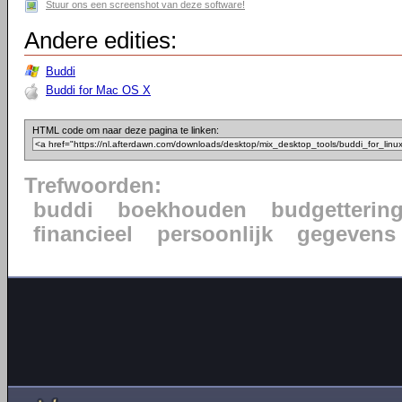
Stuur ons een screenshot van deze software!
Andere edities:
Buddi
Buddi for Mac OS X
HTML code om naar deze pagina te linken:
Trefwoorden:
buddi
boekhouden
budgetterin
financieel
persoonlijk
gegevens