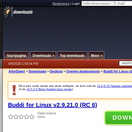
Registreren
|
Login:
Startpagina
Downloads
Top downloads
Meer
8/8/2026 1:58:06 PM
AfterDawn
>
Downloads
>
Desktop
>
Overige desktoptools
>
Buddi for Linux v2
Dit is een oude versie van deze software. Je kunt ook de
v3.4.0.15 (laatste stabiele
of de
v3.3.2.0 Beta (laatste beta versie)
.
Buddi for Linux v2.9.21.0 (RC 6)
Open source
DOW
Linux