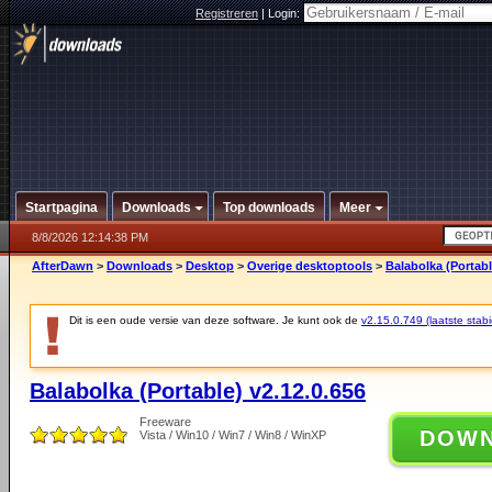
Registreren
|
Login:
Startpagina
Downloads
Top downloads
Meer
8/8/2026 12:14:38 PM
AfterDawn
>
Downloads
>
Desktop
>
Overige desktoptools
>
Balabolka (Portabl
Dit is een oude versie van deze software. Je kunt ook de
v2.15.0.749 (laatste stabi
Balabolka (Portable) v2.12.0.656
Freeware
DOW
Vista / Win10 / Win7 / Win8 / WinXP