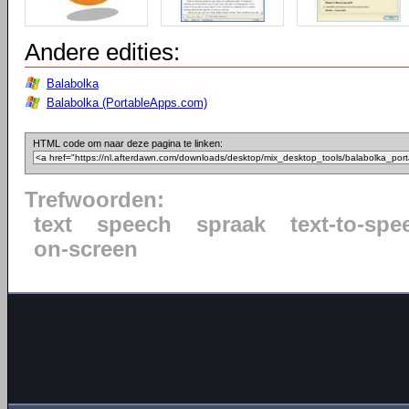
Andere edities:
Balabolka
Balabolka (PortableApps.com)
HTML code om naar deze pagina te linken:
Trefwoorden:
text
speech
spraak
text-to-spe
on-screen