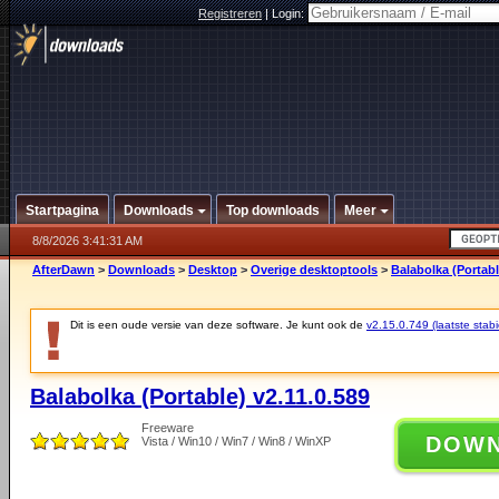
Registreren
|
Login:
Startpagina
Downloads
Top downloads
Meer
8/8/2026 3:41:31 AM
AfterDawn
>
Downloads
>
Desktop
>
Overige desktoptools
>
Balabolka (Portabl
Dit is een oude versie van deze software. Je kunt ook de
v2.15.0.749 (laatste stabi
Balabolka (Portable) v2.11.0.589
Freeware
DOW
Vista / Win10 / Win7 / Win8 / WinXP