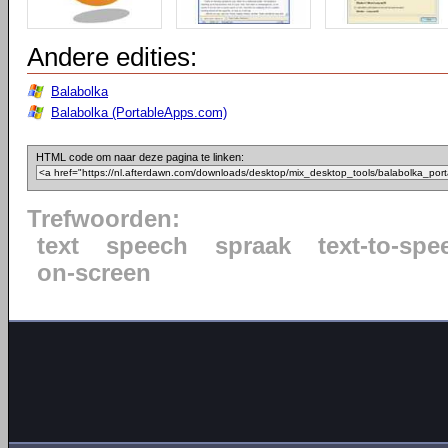
Andere edities:
Balabolka
Balabolka (PortableApps.com)
HTML code om naar deze pagina te linken:
Trefwoorden:
text
speech
spraak
text-to-spe
on-screen