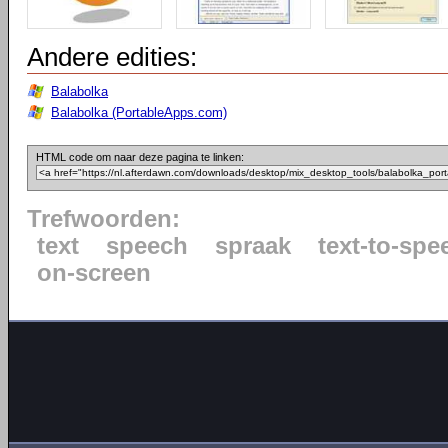
Andere edities:
Balabolka
Balabolka (PortableApps.com)
HTML code om naar deze pagina te linken:
Trefwoorden:
text
speech
spraak
text-to-spe
on-screen