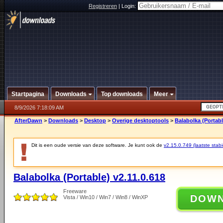
Registreren
|
Login:
Startpagina
Downloads
Top downloads
Meer
8/9/2026 7:18:09 AM
AfterDawn
>
Downloads
>
Desktop
>
Overige desktoptools
>
Balabolka (Portabl
Dit is een oude versie van deze software. Je kunt ook de
v2.15.0.749 (laatste stabi
Balabolka (Portable) v2.11.0.618
Freeware
DOW
Vista / Win10 / Win7 / Win8 / WinXP