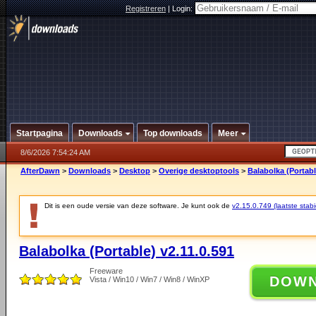
Registreren
|
Login:
Startpagina
Downloads
Top downloads
Meer
8/6/2026 7:54:24 AM
AfterDawn
>
Downloads
>
Desktop
>
Overige desktoptools
>
Balabolka (Portabl
Dit is een oude versie van deze software. Je kunt ook de
v2.15.0.749 (laatste stabi
Balabolka (Portable) v2.11.0.591
Freeware
DOW
Vista / Win10 / Win7 / Win8 / WinXP