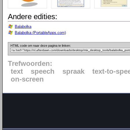
Andere edities:
Balabolka
Balabolka (PortableApps.com)
HTML code om naar deze pagina te linken:
Trefwoorden:
text
speech
spraak
text-to-spe
on-screen