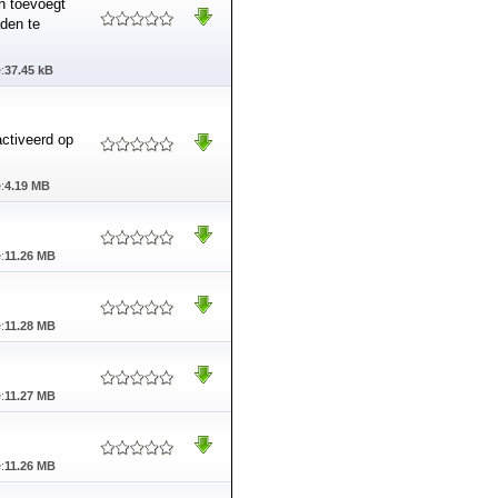
n toevoegt
den te
:
37.45 kB
ctiveerd op
:
4.19 MB
:
11.26 MB
:
11.28 MB
:
11.27 MB
:
11.26 MB