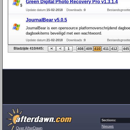
Green Digital Photo Recovery Pro v1.3.1.4
Update datum:
15-02-2018
Downloads :
0
Bestandsgrootte
JournalBear v5.0.5
JournalBear is een opensource platformoverschrijdend dagboe
dagboekitems beveiligd met een wachtwoord.
Update datum:
21-02-2018
Downloads :
0
Bestandsgrootte
Bladzijde 410/445:
...
...
1
408
409
410
411
412
445
Sections:
Nieuws
Over AfterDawn