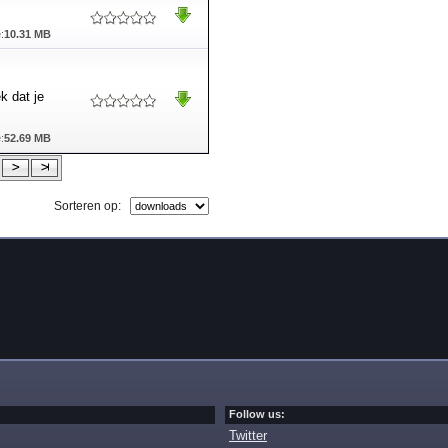
:
10.31 MB
k dat je
:
52.69 MB
Sorteren op:
Follow us:
Twitter