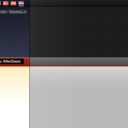
ssie
|
Nieuws2.nl