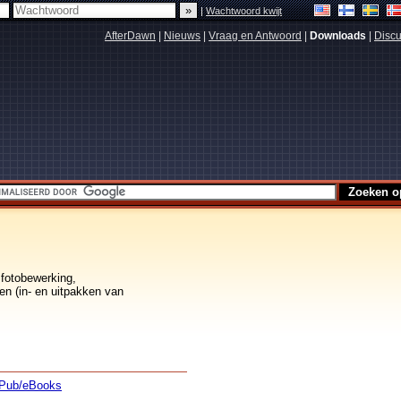
|
Wachtwoord kwijt
AfterDawn
|
Nieuws
|
Vraag en Antwoord
|
Downloads
|
Discu
 fotobewerking,
en (in- en uitpakken van
Pub/eBooks