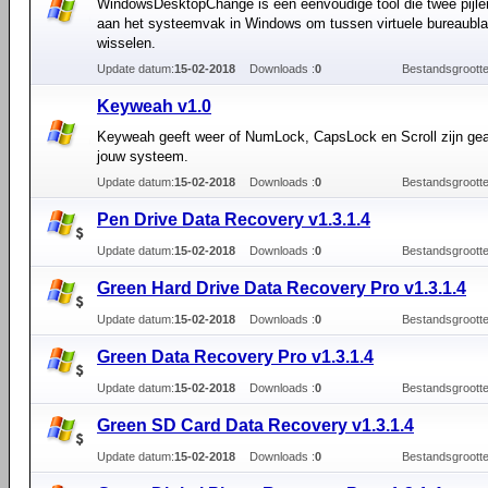
WindowsDesktopChange is een eenvoudige tool die twee pijle
aan het systeemvak in Windows om tussen virtuele bureaubla
wisselen.
Update datum:
15-02-2018
Downloads :
0
Bestandsgrootte
Keyweah v1.0
Keyweah geeft weer of NumLock, CapsLock en Scroll zijn gea
jouw systeem.
Update datum:
15-02-2018
Downloads :
0
Bestandsgrootte
Pen Drive Data Recovery v1.3.1.4
Update datum:
15-02-2018
Downloads :
0
Bestandsgrootte
Green Hard Drive Data Recovery Pro v1.3.1.4
Update datum:
15-02-2018
Downloads :
0
Bestandsgrootte
Green Data Recovery Pro v1.3.1.4
Update datum:
15-02-2018
Downloads :
0
Bestandsgrootte
Green SD Card Data Recovery v1.3.1.4
Update datum:
15-02-2018
Downloads :
0
Bestandsgrootte