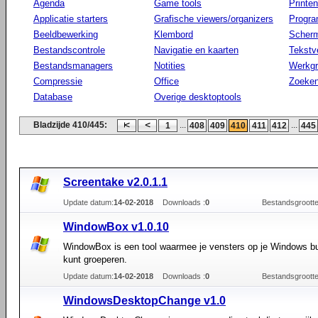
Agenda
Game tools
Printen
Applicatie starters
Grafische viewers/organizers
Progr
Beeldbewerking
Klembord
Scherm
Bestandscontrole
Navigatie en kaarten
Tekstv
Bestandsmanagers
Notities
Werkg
Compressie
Office
Zoeke
Database
Overige desktoptools
Bladzijde 410/445:
...
...
1
408
409
410
411
412
445
Screentake v2.0.1.1
Update datum:
14-02-2018
Downloads :
0
Bestandsgrootte
WindowBox v1.0.10
WindowBox is een tool waarmee je vensters op je Windows b
kunt groeperen.
Update datum:
14-02-2018
Downloads :
0
Bestandsgrootte
WindowsDesktopChange v1.0