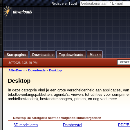
Registreren
|
Login:
Startpagina
Downloads
Top downloads
Meer
8/7/2026 4:38:49 PM
AfterDawn
>
Downloads
>
Desktop
Desktop
In deze categorie vind je een grote verscheidenheid aan applicaties, van
tekstbewerkingspakketten, agenda's, viewers tot utilities voor comprimer
archiefbestanden), bestandsmanagers, printen, en nog veel meer ..
Desktop De catergorie heeft de volgende subcatergorieen
3D modelleren
Dataherstel
PDF/E