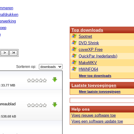
ammeren
afdrukken
erwerking
roep
Top downloads
n
Spotnet
DVD Shrink
coverXP Free
QuickPar (nederlands)
MakeMKV
Sorteren op:
HWiNFO64
Meer top downloads
Laatste toevoegingen
:
33.77 MB
Meer laatste toevoegingen
ureaublad
Help ons
Voeg nieuwe software toe
:
538.68 kB
Voeg een software update toe