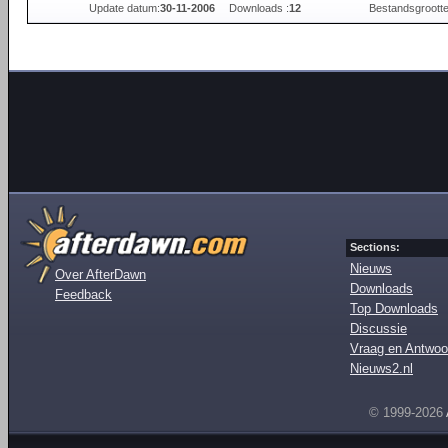
Update datum:
30-11-2006
Downloads :
12
Bestandsgrootte
Sections:
Nieuws
Over AfterDawn
Downloads
Feedback
Top Downloads
Discussie
Vraag en Antwoo
Nieuws2.nl
© 1999-2026