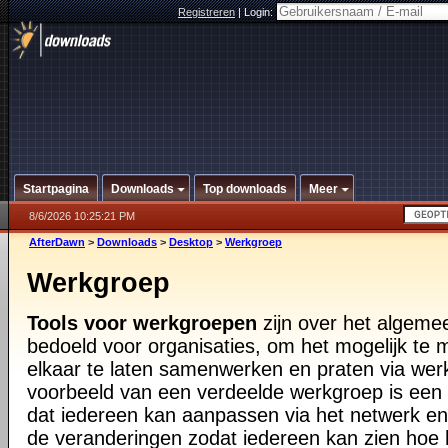
Registreren
|
Login:
Startpagina
Downloads
Top downloads
Meer
8/6/2026 10:25:21 PM
AfterDawn
>
Downloads
>
Desktop
>
Werkgroep
Werkgroep
Tools voor werkgroepen
zijn over het algemee
bedoeld voor organisaties, om het mogelijk t
elkaar te laten samenwerken en praten via wer
voorbeeld van een verdeelde werkgroep is een 
dat iedereen kan aanpassen via het netwerk en
de veranderingen zodat iedereen kan zien hoe 