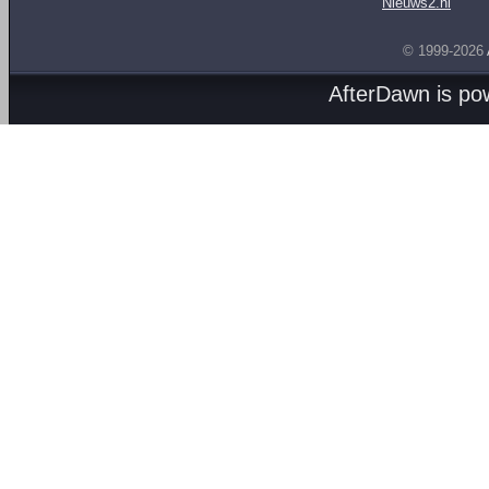
Nieuws2.nl
© 1999-2026
AfterDawn is p