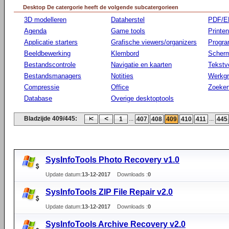
Desktop De catergorie heeft de volgende subcatergorieen
3D modelleren
Dataherstel
PDF/E
Agenda
Game tools
Printen
Applicatie starters
Grafische viewers/organizers
Progr
Beeldbewerking
Klembord
Scherm
Bestandscontrole
Navigatie en kaarten
Tekstv
Bestandsmanagers
Notities
Werkg
Compressie
Office
Zoeke
Database
Overige desktoptools
Bladzijde 409/445:
...
...
1
407
408
409
410
411
445
SysInfoTools Photo Recovery v1.0
Update datum:
13-12-2017
Downloads :
0
SysInfoTools ZIP File Repair v2.0
Update datum:
13-12-2017
Downloads :
0
SysInfoTools Archive Recovery v2.0