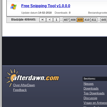
Free Snipping Tool v1.0.0.0
Update datum:
14-02-2018
Downloads :
0
Bestandsgrootte
Bladzijde 409/445:
...
...
1
407
408
409
410
411
445
Sections:
Nieuws
Over AfterDawn
Downloads
Feedback
Top Downloads
Discussie
Vraag en Antwoo