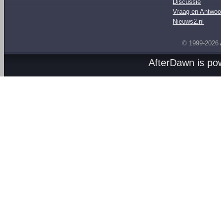
Discussie
Vraag en Antwoo
Nieuws2.nl
© 1999-2026
AfterDawn is p