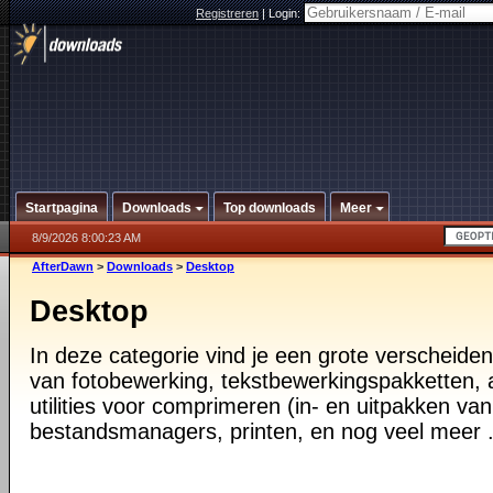
Registreren
|
Login:
Startpagina
Downloads
Top downloads
Meer
8/9/2026 8:00:23 AM
AfterDawn
>
Downloads
>
Desktop
Desktop
In deze categorie vind je een grote verscheiden
van fotobewerking, tekstbewerkingspakketten, a
utilities voor comprimeren (in- en uitpakken va
bestandsmanagers, printen, en nog veel meer .