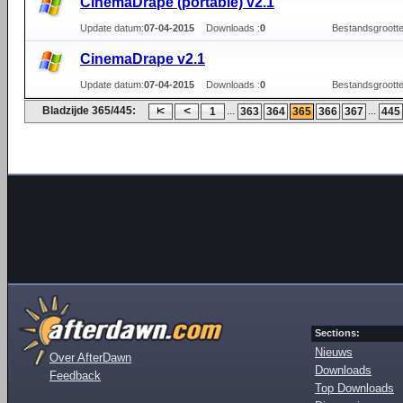
CinemaDrape (portable) v2.1
Update datum:
07-04-2015
Downloads :
0
Bestandsgrootte
CinemaDrape v2.1
Update datum:
07-04-2015
Downloads :
0
Bestandsgrootte
Bladzijde 365/445:
...
...
1
363
364
365
366
367
445
Sections:
Nieuws
Over AfterDawn
Downloads
Feedback
Top Downloads