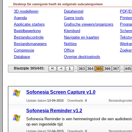
Desktop De catergorie heeft de volgende subcatergorieen
3D modelleren
Dataherstel
PDF/E
Agenda
Game tools
Printen
Applicatie starters
Grafische viewers/organizers
Progr
Beeldbewerking
Klembord
Scherm
Bestandscontrole
Navigatie en kaarten
Tekstv
Bestandsmanagers
Notities
Werkg
Compressie
Office
Zoeke
Database
Overige desktoptools
Bladzijde 365/445:
...
...
1
363
364
365
366
367
445
Sofonesia Screen Capture v1.0
Update datum:
13-04-2015
Downloads :
0
Bestandsgrootte
Sofonesia Reminder v1.2
Sofonesia Reminder is een herinneringstool die een audiobest
op een ingestelde tijd.
Update datum:
12-04-2015
Downloads :
0
Bestandsgrootte