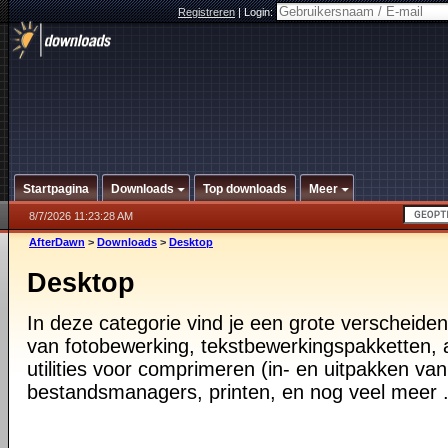
Registreren
|
Login:
Startpagina
Downloads
Top downloads
Meer
8/7/2026 11:23:28 AM
AfterDawn
>
Downloads
>
Desktop
Desktop
In deze categorie vind je een grote verscheiden
van fotobewerking, tekstbewerkingspakketten, a
utilities voor comprimeren (in- en uitpakken va
bestandsmanagers, printen, en nog veel meer .