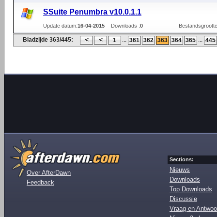
SSuite Penumbra v10.0.1.1
Update datum:
16-04-2015
Downloads :
0
Bestandsgrootte
Bladzijde 363/445:
...
...
1
361
362
363
364
365
445
Sections:
Nieuws
Over AfterDawn
Downloads
Feedback
Top Downloads
Discussie
Vraag en Antwoo