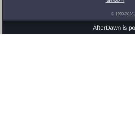
Nieuws2.nl
© 1999-2026
AfterDawn is p