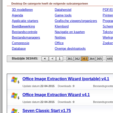
Desktop De catergorie heeft de volgende subcatergorieen
3D modelleren
Dataherstel
PDF/E
Agenda
Game tools
Printen
Applicatie starters
Grafische viewers/organizers
Progr
Beeldbewerking
Klembord
Scherm
Bestandscontrole
Navigatie en kaarten
Tekstv
Bestandsmanagers
Notities
Werkg
Compressie
Office
Zoeke
Database
Overige desktoptools
Bladzijde 363/445:
...
...
1
361
362
363
364
365
445
Office Image Extraction Wizard (portable) v4.1
Update datum:
22-04-2015
Downloads :
0
Bestandsgrootte
Office Image Extraction Wizard v4.1
Update datum:
22-04-2015
Downloads :
0
Bestandsgrootte
Seven Classic Start v1.75