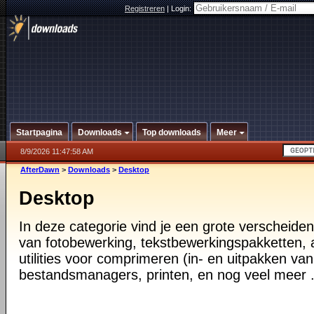
Registreren
|
Login:
Startpagina
Downloads
Top downloads
Meer
8/9/2026 11:47:58 AM
AfterDawn
>
Downloads
>
Desktop
Desktop
In deze categorie vind je een grote verscheiden
van fotobewerking, tekstbewerkingspakketten, a
utilities voor comprimeren (in- en uitpakken va
bestandsmanagers, printen, en nog veel meer .