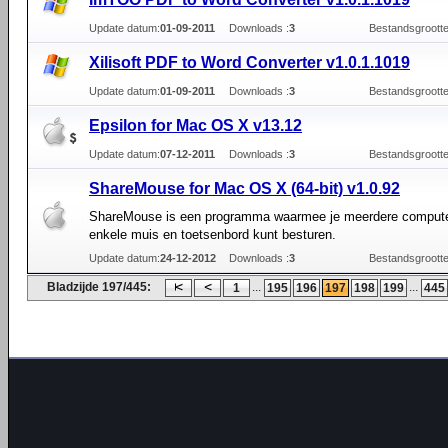
Update datum:
01-09-2011
Downloads :
3
Bestandsgrootte
Xilisoft PDF to Word Converter v1.0.1.1019
Update datum:
01-09-2011
Downloads :
3
Bestandsgrootte
Epsilon for Mac OS X v13.12
Update datum:
07-12-2011
Downloads :
3
Bestandsgrootte
ShareMouse for Mac OS X (64-bit) v1.0.92
ShareMouse is een programma waarmee je meerdere comput
enkele muis en toetsenbord kunt besturen.
Update datum:
24-12-2012
Downloads :
3
Bestandsgrootte
Bladzijde 197/445:
...
...
1
195
196
197
198
199
445