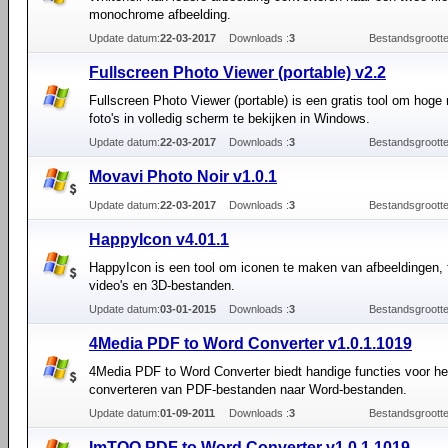
monochrome afbeelding.
Update datum:
22-03-2017
Downloads :
3
Bestandsgrootte
Fullscreen Photo Viewer (portable) v2.2
Fullscreen Photo Viewer (portable) is een gratis tool om hoge 
foto's in volledig scherm te bekijken in Windows.
Update datum:
22-03-2017
Downloads :
3
Bestandsgrootte
Movavi Photo Noir v1.0.1
Update datum:
22-03-2017
Downloads :
3
Bestandsgrootte
HappyIcon v4.01.1
HappyIcon is een tool om iconen te maken van afbeeldingen, f
video's en 3D-bestanden.
Update datum:
03-01-2015
Downloads :
3
Bestandsgrootte
4Media PDF to Word Converter v1.0.1.1019
4Media PDF to Word Converter biedt handige functies voor he
converteren van PDF-bestanden naar Word-bestanden.
Update datum:
01-09-2011
Downloads :
3
Bestandsgrootte
ImTOO PDF to Word Converter v1.0.1.1019