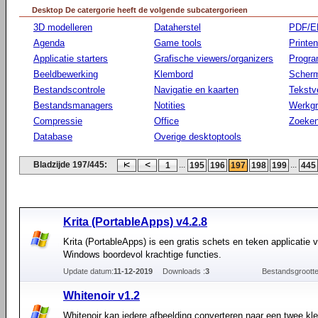
Desktop De catergorie heeft de volgende subcatergorieen
3D modelleren
Dataherstel
PDF/E
Agenda
Game tools
Printen
Applicatie starters
Grafische viewers/organizers
Progr
Beeldbewerking
Klembord
Scherm
Bestandscontrole
Navigatie en kaarten
Tekstv
Bestandsmanagers
Notities
Werkg
Compressie
Office
Zoeke
Database
Overige desktoptools
Bladzijde 197/445:
...
...
1
195
196
197
198
199
445
Krita (PortableApps) v4.2.8
Krita (PortableApps) is een gratis schets en teken applicatie 
Windows boordevol krachtige functies.
Update datum:
11-12-2019
Downloads :
3
Bestandsgrootte
Whitenoir v1.2
Whitenoir kan iedere afbeelding converteren naar een twee kl