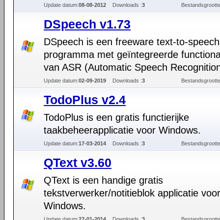
Update datum:
08-08-2012
Downloads :
3
Bestandsgrootte
DSpeech v1.73
DSpeech is een freeware text-to-speech
programma met geïntegreerde functional
van ASR (Automatic Speech Recognition
Update datum:
02-09-2019
Downloads :
3
Bestandsgrootte
TodoPlus v2.4
TodoPlus is een gratis functierijke
taakbeheerapplicatie voor Windows.
Update datum:
17-03-2014
Downloads :
3
Bestandsgrootte
QText v3.60
QText is een handige gratis
tekstverwerker/notitieblok applicatie voo
Windows.
Update datum:
27-01-2014
Downloads :
3
Bestandsgrootte