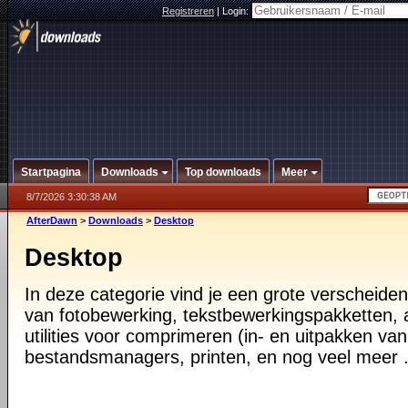
Registreren
|
Login:
Startpagina
Downloads
Top downloads
Meer
8/7/2026 3:30:38 AM
AfterDawn
>
Downloads
>
Desktop
Desktop
In deze categorie vind je een grote verscheiden
van fotobewerking, tekstbewerkingspakketten, a
utilities voor comprimeren (in- en uitpakken va
bestandsmanagers, printen, en nog veel meer .