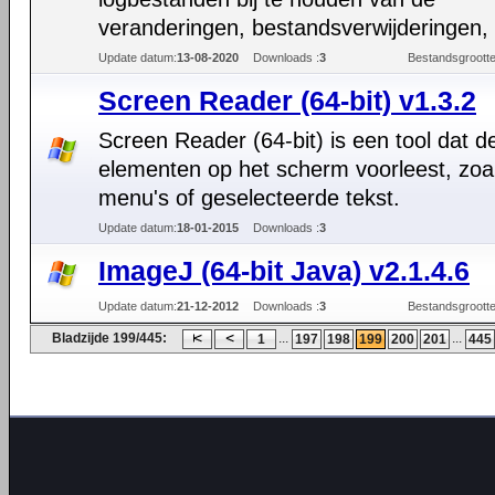
veranderingen, bestandsverwijderingen,
Update datum:
13-08-2020
Downloads :
3
Bestandsgrootte
Screen Reader (64-bit) v1.3.2
Screen Reader (64-bit) is een tool dat d
elementen op het scherm voorleest, zoa
menu's of geselecteerde tekst.
Update datum:
18-01-2015
Downloads :
3
ImageJ (64-bit Java) v2.1.4.6
Update datum:
21-12-2012
Downloads :
3
Bestandsgrootte
Bladzijde 199/445:
...
...
1
197
198
199
200
201
445