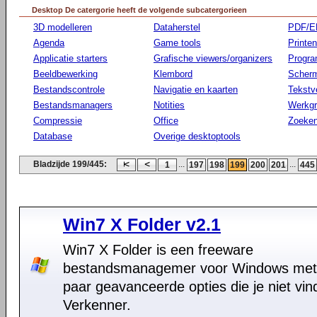
Desktop De catergorie heeft de volgende subcatergorieen
3D modelleren
Dataherstel
PDF/E
Agenda
Game tools
Printen
Applicatie starters
Grafische viewers/organizers
Progr
Beeldbewerking
Klembord
Scherm
Bestandscontrole
Navigatie en kaarten
Tekstv
Bestandsmanagers
Notities
Werkg
Compressie
Office
Zoeke
Database
Overige desktoptools
Bladzijde 199/445:
...
...
1
197
198
199
200
201
445
Win7 X Folder v2.1
Win7 X Folder is een freeware
bestandsmanagemer voor Windows met
paar geavanceerde opties die je niet vind
Verkenner.