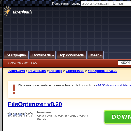
Registreren
|
Login:
Startpagina
Downloads
Top downloads
Meer
8/9/2026 2:02:31 AM
AfterDawn
>
Downloads
>
Desktop
>
Compressie
>
FileOptimizer v8.20
Dit is een oude versie van deze software. Je kunt ook de
v14.30 (laatste stabiele ve
FileOptimizer v8.20
Freeware
DOW
Vista / Win10 / Win2k / Win7 / Win8 /
WinXP