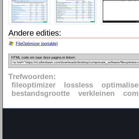
Andere edities:
FileOptimizer (portable)
HTML code om naar deze pagina te linken:
Trefwoorden:
fileoptimizer
lossless
optimalise
bestandsgrootte
verkleinen
com