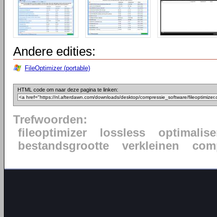
Andere edities:
FileOptimizer (portable)
HTML code om naar deze pagina te linken:
Trefwoorden:
fileoptimizer
lossless
optimalise
bestandsgrootte
verkleinen
com