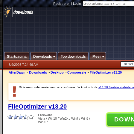
Registreren
|
Login:
Startpagina
Downloads
Top downloads
Meer
8/9/2026 7:24:46 AM
AfterDawn
>
Downloads
>
Desktop
>
Compressie
>
FileOptimizer v13.20
Dit is een oude versie van deze software. Je kunt ook de
v14.30 (laatste stabiele ve
FileOptimizer v13.20
Freeware
DOW
Vista / Win10 / Win2k / Win7 / Win8 /
WinXP