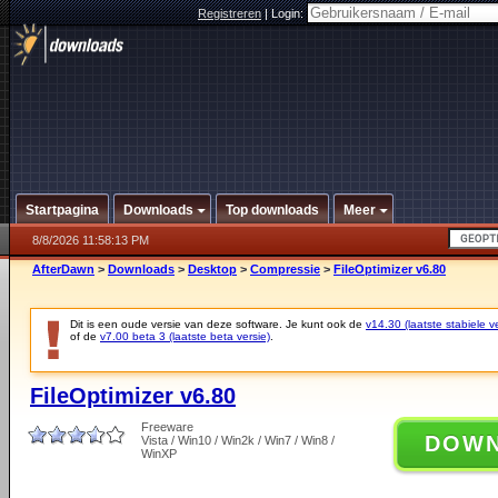
Registreren
|
Login:
Startpagina
Downloads
Top downloads
Meer
8/8/2026 11:58:13 PM
AfterDawn
>
Downloads
>
Desktop
>
Compressie
>
FileOptimizer v6.80
Dit is een oude versie van deze software. Je kunt ook de
v14.30 (laatste stabiele ve
of de
v7.00 beta 3 (laatste beta versie)
.
FileOptimizer v6.80
Freeware
DOW
Vista / Win10 / Win2k / Win7 / Win8 /
WinXP