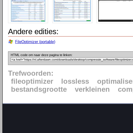
Andere edities:
FileOptimizer (portable)
HTML code om naar deze pagina te linken:
Trefwoorden:
fileoptimizer
lossless
optimalise
bestandsgrootte
verkleinen
com