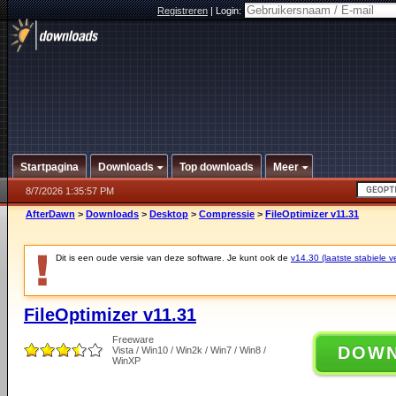
Registreren
|
Login:
Startpagina
Downloads
Top downloads
Meer
8/7/2026 1:35:57 PM
AfterDawn
>
Downloads
>
Desktop
>
Compressie
>
FileOptimizer v11.31
Dit is een oude versie van deze software. Je kunt ook de
v14.30 (laatste stabiele ve
FileOptimizer v11.31
Freeware
DOW
Vista / Win10 / Win2k / Win7 / Win8 /
WinXP