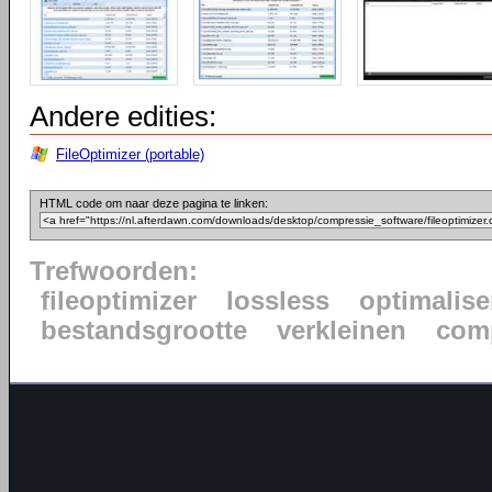
Andere edities:
FileOptimizer (portable)
HTML code om naar deze pagina te linken:
Trefwoorden:
fileoptimizer
lossless
optimalise
bestandsgrootte
verkleinen
com