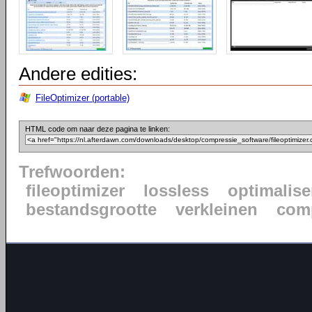
Andere edities:
FileOptimizer (portable)
HTML code om naar deze pagina te linken:
Trefwoorden:
fileoptimizer
lossless
optimalise
bestandsgrootte
verkleinen
com