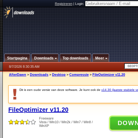
Registreren
|
Login:
Startpagina
Downloads
Top downloads
Meer
8/7/2026 8:30:35 AM
AfterDawn
>
Downloads
>
Desktop
>
Compressie
>
FileOptimizer v11.20
Dit is een oude versie van deze software. Je kunt ook de
v14.30 (laatste stabiele ve
FileOptimizer v11.20
Freeware
DOW
Vista / Win10 / Win2k / Win7 / Win8 /
WinXP