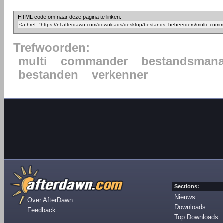
HTML code om naar deze pagina te linken:
Trefwoorden:
multi
commander
bestandsmana
bestanden
verkenner
Sections:
Nieuws
Over AfterDawn
Downloads
Feedback
Top Downloads