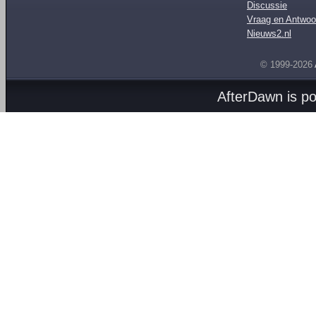
Discussie
Vraag en Antwoo
Nieuws2.nl
© 1999-2026
AfterDawn is p