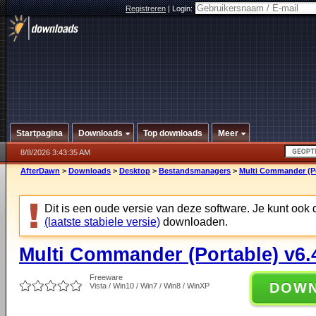
Registreren
|
Login:
Startpagina
Downloads
Top downloads
Meer
8/8/2026 3:43:35 AM
AfterDawn
>
Downloads
>
Desktop
>
Bestandsmanagers
>
Multi Commander (Por
Dit is een oude versie van deze software. Je kunt ook
(laatste stabiele versie)
downloaden.
Multi Commander (Portable) v6.4
Freeware
DOW
Vista / Win10 / Win7 / Win8 / WinXP