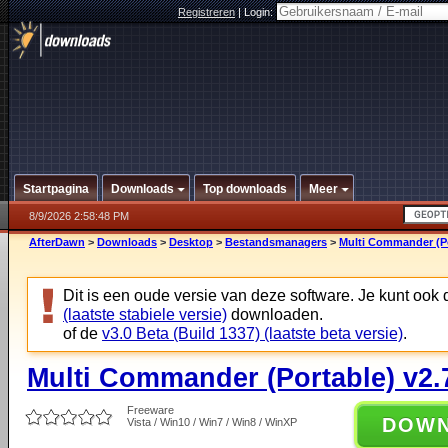
Registreren
|
Login:
Startpagina
Downloads
Top downloads
Meer
8/9/2026 2:58:48 PM
AfterDawn
>
Downloads
>
Desktop
>
Bestandsmanagers
>
Multi Commander (Por
Dit is een oude versie van deze software. Je kunt ook
(laatste stabiele versie)
downloaden.
of de
v3.0 Beta (Build 1337) (laatste beta versie)
.
Multi Commander (Portable) v2.7
Freeware
DOW
Vista / Win10 / Win7 / Win8 / WinXP