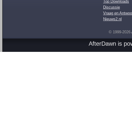
Top Downloads
Discussie
Vraag en Antwoo
Nieuws2.nl
© 1999-2026
AfterDawn is p