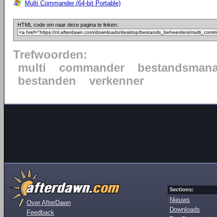
Multi Commander (64-bit Portable)
HTML code om naar deze pagina te linken:
Trefwoorden:
multi
commander
bestandsmana
bestanden
verkenner
Sections:
Nieuws
Over AfterDawn
Downloads
Feedback