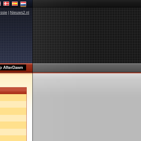
ssie
|
Nieuws2.nl