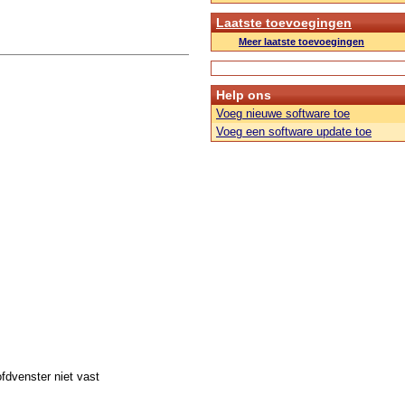
Laatste toevoegingen
Meer laatste toevoegingen
Help ons
Voeg nieuwe software toe
Voeg een software update toe
fdvenster niet vast