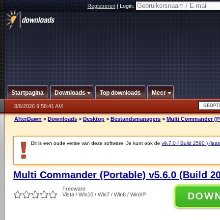
Registreren
|
Login:
Startpagina
Downloads
Top downloads
Meer
8/6/2026 9:58:41 AM
AfterDawn
>
Downloads
>
Desktop
>
Bestandsmanagers
>
Multi Commander (Por
Dit is een oude versie van deze software. Je kunt ook de
v9.7.0 ( Build 2590 ) (laat
Multi Commander (Portable) v5.6.0 (Build 2
Freeware
DOW
Vista / Win10 / Win7 / Win8 / WinXP