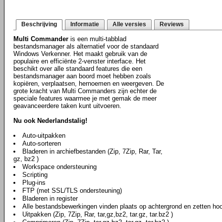
Beschrijving
Informatie
Alle versies
Reviews
Multi Commander
is een multi-tabblad
bestandsmanager als alternatief voor de standaard
Windows Verkenner. Het maakt gebruik van de
populaire en efficiënte 2-venster interface. Het
beschikt over alle standaard features die een
bestandsmanager aan boord moet hebben zoals
kopiëren, verplaatsen, hernoemen en weergeven. De
grote kracht van Multi Commanders zijn echter de
speciale features waarmee je met gemak de meer
geavanceerdere taken kunt uitvoeren.
Nu ook Nederlandstalig!
Auto-uitpakken
Auto-sorteren
Bladeren in archiefbestanden (Zip, 7Zip, Rar, Tar,
gz, bz2 )
Workspace ondersteuning
Scripting
Plug-ins
FTP (met SSL/TLS ondersteuning)
Bladeren in register
Alle bestandsbewerkingen vinden plaats op achtergrond en zetten hoo
Uitpakken (Zip, 7Zip, Rar, tar,gz,bz2, tar.gz, tar.bz2 )