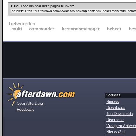
HTML code om naar deze pagina te linken:
Trefwoorden:
multi
commander
bestandsmanager
beheer
be
Sections:
Nieuws
Over AfterDawn
Downloads
Feedback
Top Downloads
Discussie
Vraag en Antwoo
Nieuws2.nl