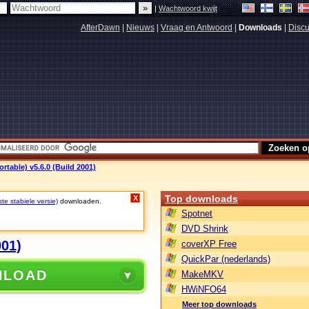
|
Wachtwoord kwijt
AfterDawn
|
Nieuws
|
Vraag en Antwoord
|
Downloads
|
Discu
table) v5.6.0 (Build 2001)
Top downloads
X
ste stabiele versie)
downloaden.
Spotnet
DVD Shrink
001)
coverXP Free
QuickPar (nederlands)
NLOAD
MakeMKV
HWiNFO64
Meer top downloads