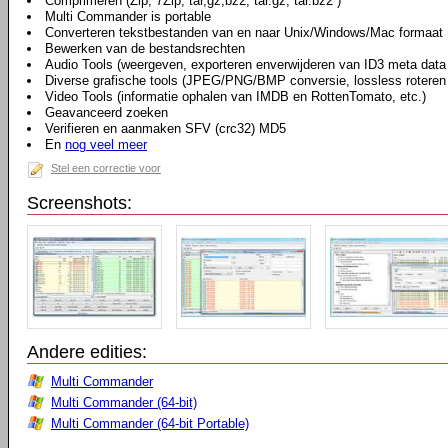
Comprimeren (Zip, 7Zip, tar,gz,bz2, tar.gz, tar.bz2 )
Multi Commander is portable
Converteren tekstbestanden van en naar Unix/Windows/Mac formaat
Bewerken van de bestandsrechten
Audio Tools (weergeven, exporteren enverwijderen van ID3 meta dat
Diverse grafische tools (JPEG/PNG/BMP conversie, lossless roteren 
Video Tools (informatie ophalen van IMDB en RottenTomato, etc.)
Geavanceerd zoeken
Verifieren en aanmaken SFV (crc32) MD5
En
nog veel meer
Stel een correctie voor
Screenshots:
Andere edities:
Multi Commander
Multi Commander (64-bit)
Multi Commander (64-bit Portable)