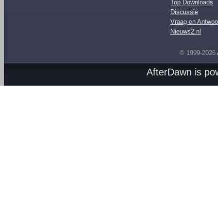
Top Downloads
Discussie
Vraag en Antwoo
Nieuws2.nl
© 1999-2026
AfterDawn is p