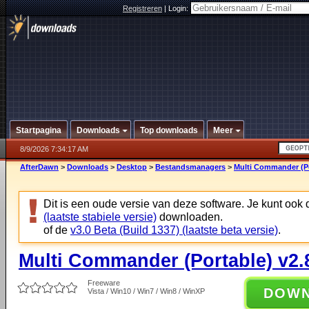
Registreren
|
Login:
Startpagina
Downloads
Top downloads
Meer
8/9/2026 7:34:17 AM
AfterDawn
>
Downloads
>
Desktop
>
Bestandsmanagers
>
Multi Commander (Por
Dit is een oude versie van deze software. Je kunt ook
(laatste stabiele versie)
downloaden.
of de
v3.0 Beta (Build 1337) (laatste beta versie)
.
Multi Commander (Portable) v2.8
Freeware
DOW
Vista / Win10 / Win7 / Win8 / WinXP