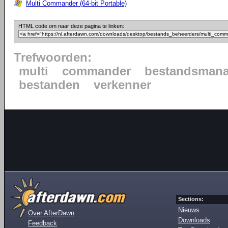
Multi Commander (64-bit Portable)
HTML code om naar deze pagina te linken:
Trefwoorden:
multi
commander
bestandsmana
bestanden
verkenner
Sections:
Nieuws
Over AfterDawn
Downloads
Feedback