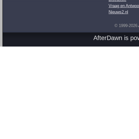
Vraag en Antwoo
Nieuws2.nl
© 1999-2026
AfterDawn is p