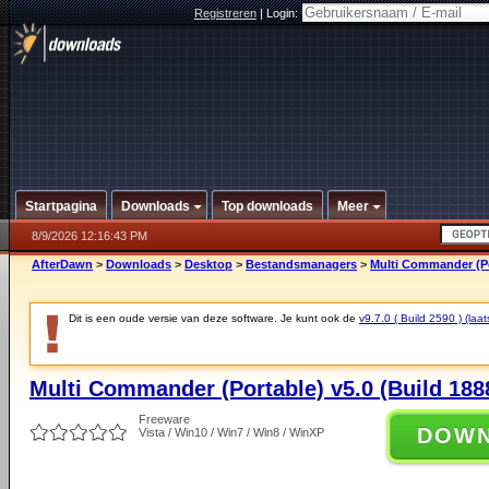
Registreren
|
Login:
Startpagina
Downloads
Top downloads
Meer
8/9/2026 12:16:43 PM
AfterDawn
>
Downloads
>
Desktop
>
Bestandsmanagers
>
Multi Commander (Por
Dit is een oude versie van deze software. Je kunt ook de
v9.7.0 ( Build 2590 ) (laat
Multi Commander (Portable) v5.0 (Build 188
Freeware
DOW
Vista / Win10 / Win7 / Win8 / WinXP