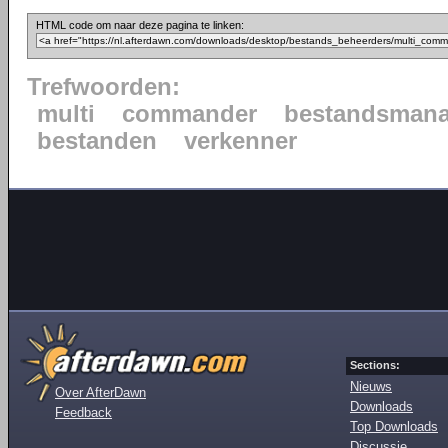
HTML code om naar deze pagina te linken:
Trefwoorden:
multi
commander
bestandsmana
bestanden
verkenner
Sections:
Nieuws
Over AfterDawn
Downloads
Feedback
Top Downloads
Discussie