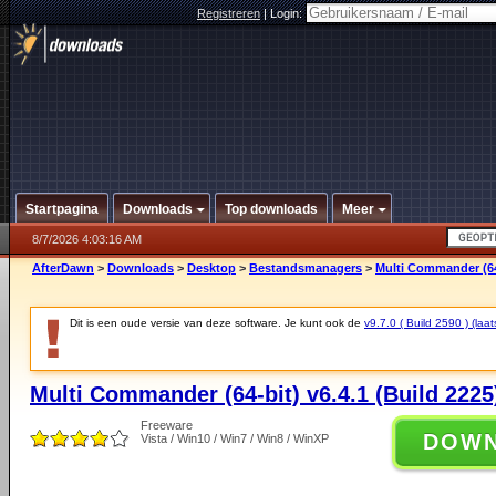
Registreren
|
Login:
Startpagina
Downloads
Top downloads
Meer
8/7/2026 4:03:16 AM
AfterDawn
>
Downloads
>
Desktop
>
Bestandsmanagers
>
Multi Commander (64-
Dit is een oude versie van deze software. Je kunt ook de
v9.7.0 ( Build 2590 ) (laat
Multi Commander (64-bit) v6.4.1 (Build 2225
Freeware
DOW
Vista / Win10 / Win7 / Win8 / WinXP