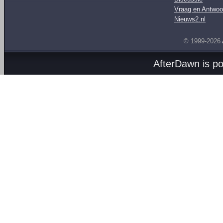
Vraag en Antwoo
Nieuws2.nl
© 1999-2026
AfterDawn is p