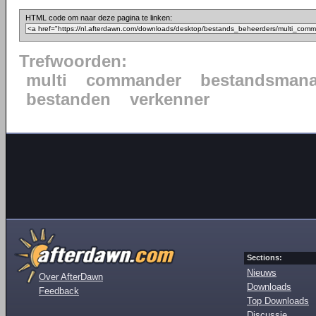
HTML code om naar deze pagina te linken:
Trefwoorden:
multi
commander
bestandsmana
bestanden
verkenner
Sections:
Nieuws
Over AfterDawn
Downloads
Feedback
Top Downloads
Discussie