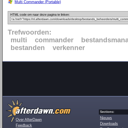
Multi Commander (Portable)
HTML code om naar deze pagina te linken:
Trefwoorden:
multi
commander
bestandsmana
bestanden
verkenner
Sections:
Nieuws
Over AfterDawn
Downloads
Feedback