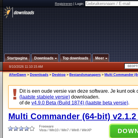
Registreren
|
Login:
Startpagina
Downloads
Top downloads
Meer
8/10/2026 11:10:15 AM
AfterDawn
>
Downloads
>
Desktop
>
Bestandsmanagers
>
Multi Commander (64-
Dit is een oude versie van deze software. Je kunt ook
(laatste stabiele versie)
downloaden.
of de
v4.9.0 Beta (Build 1874) (laatste beta versie)
.
Multi Commander (64-bit) v2.1.2
Freeware
DOW
Vista / Win10 / Win7 / Win8 / WinXP