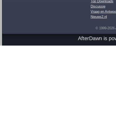
Top Downloads
Discussie
Vraag en Antwoo
Nieuws2.nl
© 1999-2026
AfterDawn is p