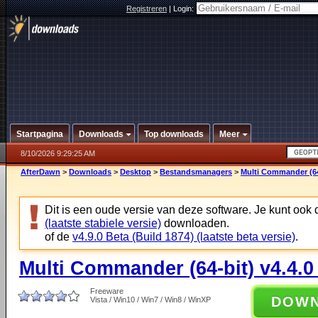
Registreren
|
Login:
Startpagina
Downloads
Top downloads
Meer
8/10/2026 9:29:25 AM
AfterDawn
>
Downloads
>
Desktop
>
Bestandsmanagers
>
Multi Commander (64-
Dit is een oude versie van deze software. Je kunt ook
(laatste stabiele versie)
downloaden.
of de
v4.9.0 Beta (Build 1874) (laatste beta versie)
.
Multi Commander (64-bit) v4.4.0
Freeware
DOW
Vista / Win10 / Win7 / Win8 / WinXP