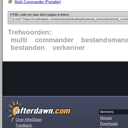
Multi Commander (Portable)
HTML code om naar deze pagina te linken:
Trefwoorden:
multi
commander
bestandsmana
bestanden
verkenner
Sections:
Nieuws
Over AfterDawn
Downloads
Feedback