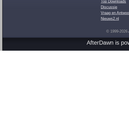
Top Downloads
Discussie
Vraag en Antwoo
Nieuws2.nl
© 1999-2026
AfterDawn is p