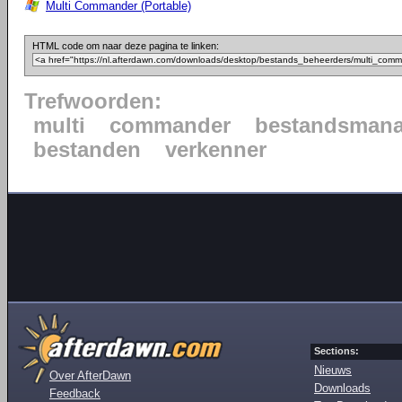
Multi Commander (Portable)
HTML code om naar deze pagina te linken:
Trefwoorden:
multi
commander
bestandsmana
bestanden
verkenner
Sections:
Nieuws
Over AfterDawn
Downloads
Feedback