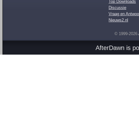
Top Downloads
Discussie
Vraag en Antwoo
Nieuws2.nl
© 1999-2026
AfterDawn is p