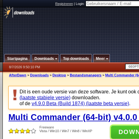
Registreren
|
Login:
Startpagina
Downloads
Top downloads
Meer
8/7/2026 9:50:10 PM
AfterDawn
>
Downloads
>
Desktop
>
Bestandsmanagers
>
Multi Commander (64-
Dit is een oude versie van deze software. Je kunt ook
(laatste stabiele versie)
downloaden.
of de
v4.9.0 Beta (Build 1874) (laatste beta versie)
.
Multi Commander (64-bit) v4.0.0
Freeware
DOW
Vista / Win10 / Win7 / Win8 / WinXP