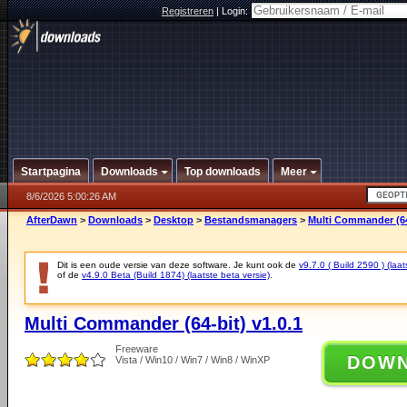
Registreren
|
Login:
Startpagina
Downloads
Top downloads
Meer
8/6/2026 5:00:26 AM
AfterDawn
>
Downloads
>
Desktop
>
Bestandsmanagers
>
Multi Commander (64-
Dit is een oude versie van deze software. Je kunt ook de
v9.7.0 ( Build 2590 ) (laat
of de
v4.9.0 Beta (Build 1874) (laatste beta versie)
.
Multi Commander (64-bit) v1.0.1
Freeware
DOW
Vista / Win10 / Win7 / Win8 / WinXP