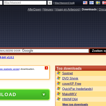
|
Wachtwoord kwijt
AfterDawn
|
Nieuws
|
Vraag en Antwoord
|
Downloads
|
Discu
bit) v1.0.1
Top downloads
X
ste stabiele versie)
downloaden.
Spotnet
DVD Shrink
coverXP Free
QuickPar (nederlands)
NLOAD
MakeMKV
HWiNFO64
Meer top downloads