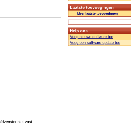
Laatste toevoegingen
Meer laatste toevoegingen
Help ons
Voeg nieuwe software toe
Voeg een software update toe
fdvenster niet vast