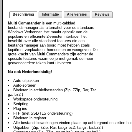
Beschrijving
Informatie
Alle versies
Reviews
Multi Commander
is een multi-tabblad
bestandsmanager als alternatief voor de standaard
Windows Verkenner. Het maakt gebruik van de
populaire en efficiënte 2-venster interface. Het
beschikt over alle standaard features die een
bestandsmanager aan boord moet hebben zoals
kopiëren, verplaatsen, hernoemen en weergeven. De
grote kracht van Multi Commanders zijn echter de
speciale features waarmee je met gemak de meer
geavanceerdere taken kunt uitvoeren.
Nu ook Nederlandstalig!
Auto-uitpakken
Auto-sorteren
Bladeren in archiefbestanden (Zip, 7Zip, Rar, Tar,
gz, bz2 )
Workspace ondersteuning
Scripting
Plug-ins
FTP (met SSL/TLS ondersteuning)
Bladeren in register
Alle bestandsbewerkingen vinden plaats op achtergrond en zetten hoo
Uitpakken (Zip, 7Zip, Rar, tar,gz,bz2, tar.gz, tar.bz2 )