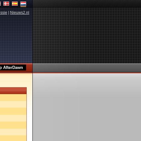
ssie
|
Nieuws2.nl