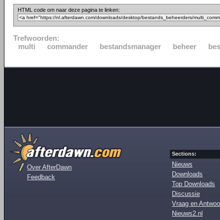
HTML code om naar deze pagina te linken:
Trefwoorden:
multi
commander
bestandsmanager
beheer
be
Sections:
Nieuws
Over AfterDawn
Downloads
Feedback
Top Downloads
Discussie
Vraag en Antwoo
Nieuws2.nl