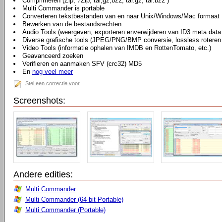
Comprimeren (Zip, 7Zip, tar,gz,bz2, tar.gz, tar.bz2 )
Multi Commander is portable
Converteren tekstbestanden van en naar Unix/Windows/Mac formaat
Bewerken van de bestandsrechten
Audio Tools (weergeven, exporteren enverwijderen van ID3 meta dat
Diverse grafische tools (JPEG/PNG/BMP conversie, lossless roteren 
Video Tools (informatie ophalen van IMDB en RottenTomato, etc.)
Geavanceerd zoeken
Verifieren en aanmaken SFV (crc32) MD5
En
nog veel meer
Stel een correctie voor
Screenshots:
Andere edities:
Multi Commander
Multi Commander (64-bit Portable)
Multi Commander (Portable)